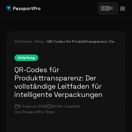
PassportPro
🇩🇪
DE
Startseite
Blog
QR-Codes für Produkttransparenz: Der vollständige Leitfaden für intelligente Verpackungen
Anleitung
QR-Codes für
Produkttransparenz: Der
vollständige Leitfaden für
intelligente Verpackungen
3. Februar 2025
24
Min. Lesezeit
Von
PassportPro Team