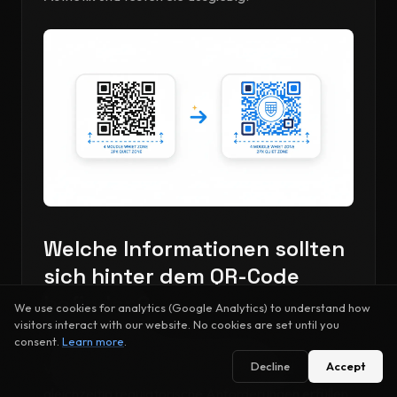
Welche Informationen sollten
sich hinter dem QR-Code
befinden?
We use cookies for analytics (Google Analytics) to understand how
visitors interact with our website. No cookies are set until you
consent.
Learn more
.
Der Inhalt hinter Ihrem QR-Code sollte
Decline
Accept
Verbrauchern sofortigen Wert bieten und
gleichzeitig regulatorische Anforderungen erfüllen.