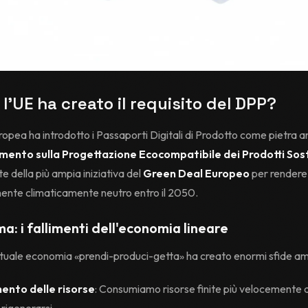
l'UE ha creato il requisito del DPP?
opea ha introdotto i Passaporti Digitali di Prodotto come pietra a
ento sulla Progettazione Ecocompatibile dei Prodotti Sost
te della più ampia iniziativa del
Green Deal Europeo
per rendere 
nente climaticamente neutro entro il 2050.
ma: i fallimenti dell'economia lineare
ttuale economia «prendi-produci-getta» ha creato enormi sfide amb
ento delle risorse
: Consumiamo risorse finite più velocemente 
rigenerarsi