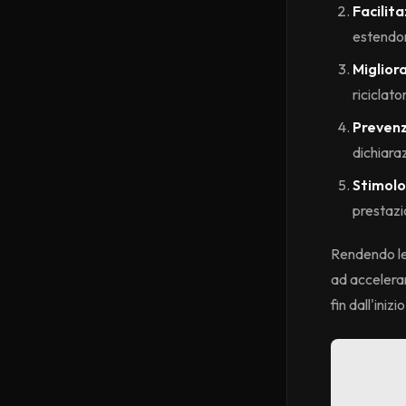
Facilit
estendono
Miglior
riciclato
Prevenz
dichiara
Stimolo
prestazi
Rendendo le 
ad accelerar
fin dall'inizi