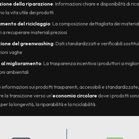
azione della riparazione
: Informazioni chiare e disponibilità di ric
 la vita utile dei prodotti
amento del riciclaggio
: La composizione dettagliata dei materiali
ri a recuperare materiali preziosi
ione del greenwashing
: Dati standardizzati e verificabili sostit
zioni vaghe
 al miglioramento
: La trasparenza incentiva i produttori a miglior
oni ambientali
informazioni sui prodotti trasparenti, accessibili e standardizzate,
e la transizione verso un'
economia circolare
dove i prodotti son
o per la longevità, la riparabilità e la riciclabilità.