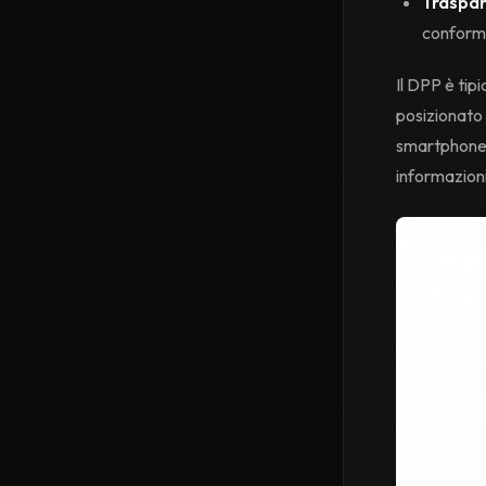
Traspar
conformi
Il DPP è tip
posizionato 
smartphone, 
informazioni