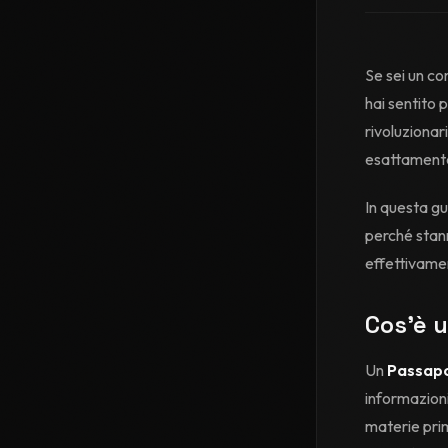
Se sei un c
hai sentito 
rivoluziona
esattamente
In questa gu
perché stan
effettivamen
Cos'è u
Un
Passapo
informazioni
materie prim