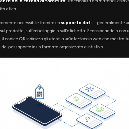
enza della catena di fornitura
: Tracciabilità dei materiali chiav
tà etica
icamente accessibile tramite un
supporto dati
— generalmente u
sul prodotto, sull'imballaggio o sull'etichetta. Scansionandolo con 
il codice QR indirizza gli utenti a un'interfaccia web che mostra tu
 del passaporto in un formato organizzato e intuitivo.