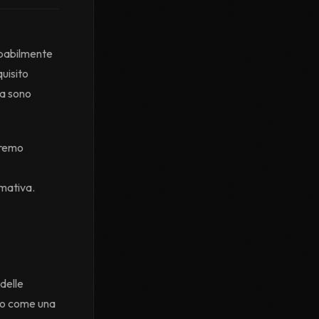
obabilmente
uisito
sa sono
eremo
rmativa.
delle
alo come una