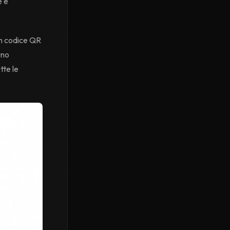
e e
n codice QR
uno
tte le