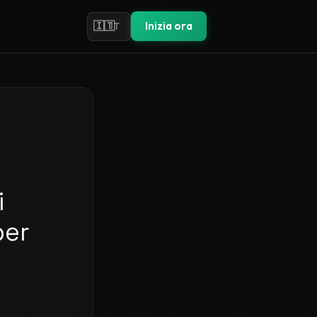
🇮🇹
Inizia ora
IT
i
per