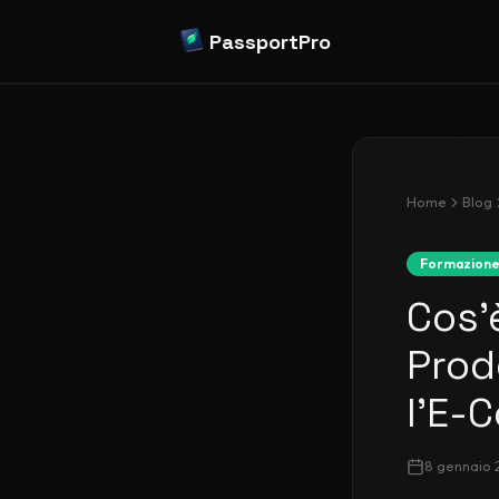
PassportPro
Home
Blog
Formazion
Cos'
Prod
l'E-
8 gennaio 