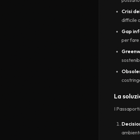
Crisi dei
difficile
Gap in
per fare 
Greenw
sostenibi
Obsole
costring
La soluz
I Passaporti
Decisio
ambiental