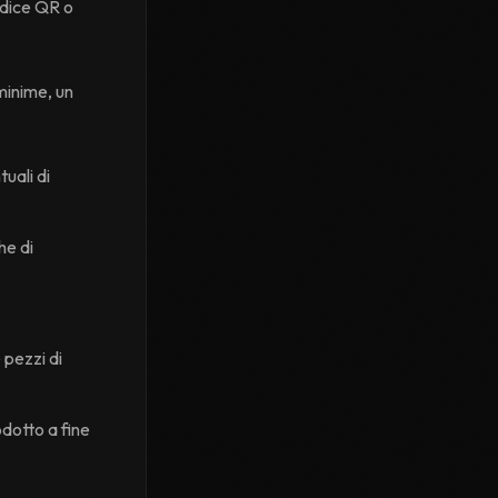
odice QR o
minime, un
tuali di
he di
 pezzi di
odotto a fine