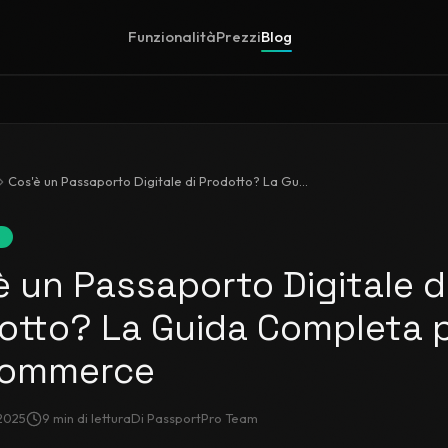
Funzionalità
Prezzi
Blog
Cos'è un Passaporto Digitale di Prodotto? La Guida Completa per l'E-Commerce
e
è un Passaporto Digitale d
otto? La Guida Completa 
Commerce
2025
9
min di lettura
Di
PassportPro Team