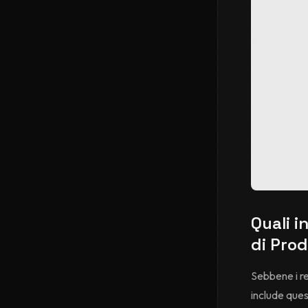
Quali i
di Pro
Sebbene i re
include ques