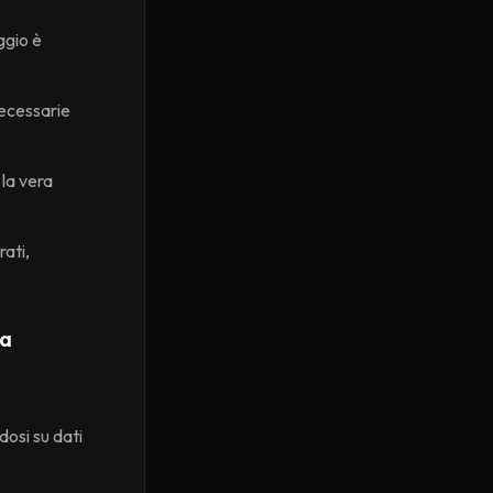
ggio è
necessarie
 la vera
rati,
za
dosi su dati