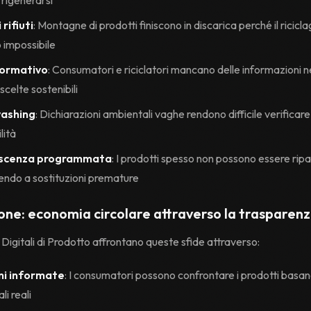
 rifiuti
: Montagne di prodotti finiscono in discarica perché il ricicla
 o impossibile
formativo
: Consumatori e riciclatori mancano delle informazioni 
scelte sostenibili
ashing
: Dichiarazioni ambientali vaghe rendono difficile verificare
lità
scenza programmata
: I prodotti spesso non possono essere ripa
endo a sostituzioni premature
ione: economia circolare attraverso la trasparen
 Digitali di Prodotto affrontano queste sfide attraverso:
ni informate
: I consumatori possono confrontare i prodotti basan
i reali