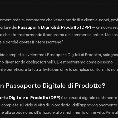
ommerciante e-commerce che vende prodotti a clienti europei, pr
parlare dei
Passaporti Digitali di Prodotto (DPP)
— un nuovo req
rio che sta trasformando il panorama del commercio online. Ma co
 e perché dovresti interessartene?
ida completa, sveleremo i Passaporti Digitali di Prodotto, spiegh
no diventando obbligatori nell'UE e mostreremo come possono
te beneficiare la tua attività ben oltre la semplice conformità no
n Passaporto Digitale di Prodotto?
rto Digitale di Prodotto (DPP)
è un record digitale contenente
 complete sul ciclo di vita di un prodotto, dall'approvvigionamento 
e alla produzione, all'utilizzo e allo smaltimento a fine vita. Pens