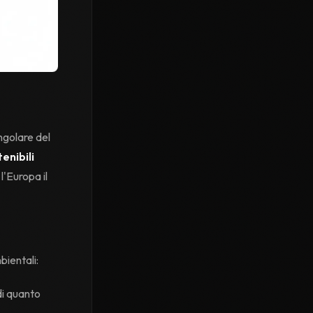
ngolare del
enibili
l'Europa il
ientali:
di quanto