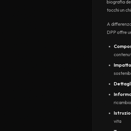
biografia de
tocchi un ch
A differenza
DPP offre un
Composi
contenut
Impatt
sostenibi
Dettagl
Informaz
ricambi
Istruzio
vita