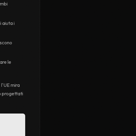
ambi
 aiuta i
uiscono
are le
 l'UE mira
o progettati