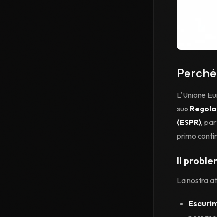
Perché 
L'Unione Eur
suo
Regolam
(ESPR)
, par
primo conti
Il proble
La nostra a
Esaurim
possano 