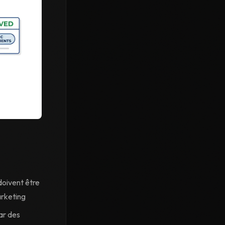
doivent être
arketing
ar des