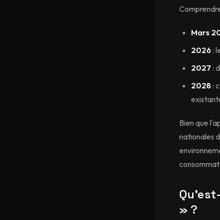
Comprendre q
Mars 2
2026
: 
2027
: 
2028
: 
existant
Bien que l'
nationales 
environnemen
consommateur
Qu'est
» ?