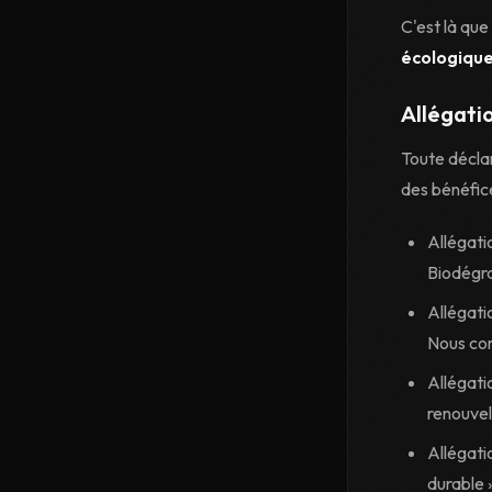
C'est là que
écologiqu
Allégati
Toute décla
des bénéfic
Allégati
Biodégra
Allégati
Nous com
Allégati
renouvel
Allégati
durable 