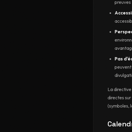
preuves 
Accessi
accessib
Perspec
environn
avantag
Pas d'é
peuvent 
divulgati
La directive
directes su
(symboles, 
Calendr