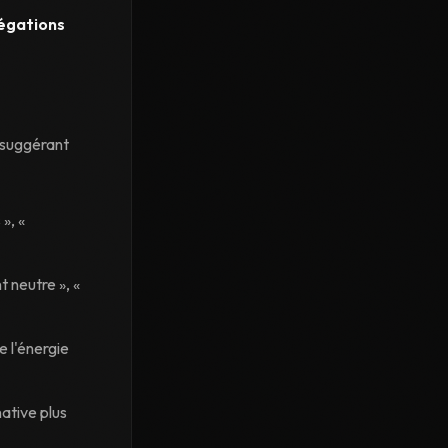
légations
 suggérant
», «
t neutre », «
e l'énergie
native plus