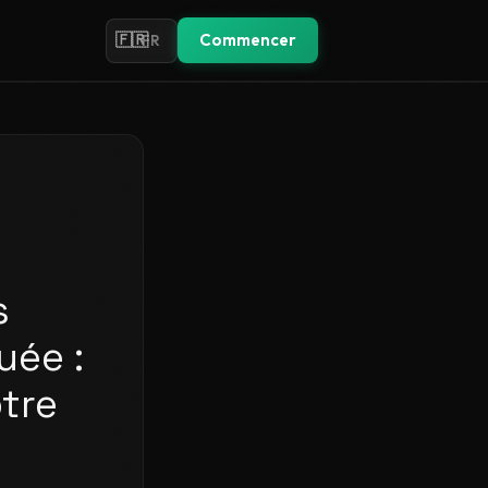
🇫🇷
Commencer
FR
s
uée :
tre