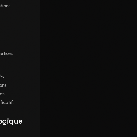
tion :
gations
és
ions
des
icatif.
logique