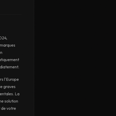
e
2024,
s marques
on
matiquement
édiatement.
rs l'Europe
de graves
mentales. La
ne solution
 de votre