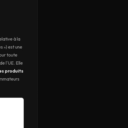
elative à la
s ») est une
our toute
e l'UE. Elle
es produits
sommateurs