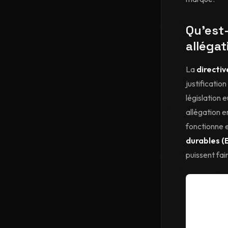
Qu'est-
allégat
La
directiv
justificatio
législation 
allégation e
fonctionne e
durables (
puissent fa