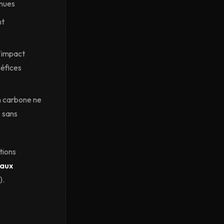
nnues
nt
l'impact
néfices
n carbone ne
e sans
tions
taux
).