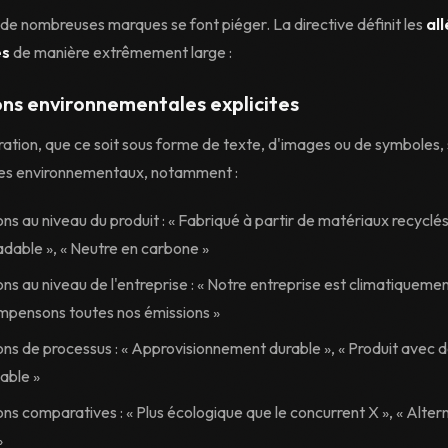
 de nombreuses marques se font piéger. La directive définit les
al
es
de manière extrêmement large :
ons environnementales explicites
ration, que ce soit sous forme de texte, d'images ou de symboles,
es environnementaux, notamment :
ons au niveau du produit : « Fabriqué à partir de matériaux recyclés 
dable », « Neutre en carbone »
ons au niveau de l'entreprise : « Notre entreprise est climatiquemen
pensons toutes nos émissions »
ons de processus : « Approvisionnement durable », « Produit avec d
able »
ons comparatives : « Plus écologique que le concurrent X », « Alter
»