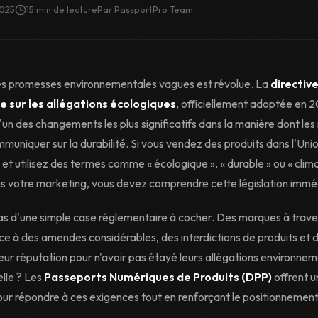
2025
15
min de lecture
Par
PassportPro Team
s promesses environnementales vagues est révolue. La
directiv
 sur les allégations écologiques
, officiellement adoptée en 
'un des changements les plus significatifs dans la manière dont le
uniquer sur la durabilité. Si vous vendez des produits dans l'Uni
et utilisez des termes comme « écologique », « durable » ou « cli
ns votre marketing, vous devez comprendre cette législation imm
 pas d'une simple case réglementaire à cocher. Des marques à trave
ce à des amendes considérables, des interdictions de produits et 
leur réputation pour n'avoir pas étayé leurs allégations environne
lle ? Les
Passeports Numériques de Produits (DPP)
offrent u
our répondre à ces exigences tout en renforçant le positionnement