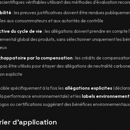
scientifiques vérifiables utilisant des méthodes d'évaluation reco
bilité
: les preuves justificatives doivent être rendues publiqueme
les aux consommateurs et aux autorités de contrôle
tive du cycle de vie
: les allégations doivent prendre en compte 
emental global des produits, sans sélectionner uniquement les bé
eux
chappatoire par la compensation
: les crédits de compensatio
pas être utilisés pour étayer des allégations de neutralité carbon
on explicite
 cible spécifiquement à la fois les
allégations explicites
(déclara
r la performance environnementale) et les
labels environnemen
logos ou certifications suggérant des bénéfices environnementaux
ier d'application