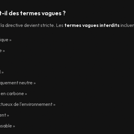
t-il des termes vagues ?
 la directive devient stricte. Les
termes vagues interdits
incluen
ique »
e »
 »
iquement neutre »
 en carbone »
tueux de l'environnement »
ent »
sable »