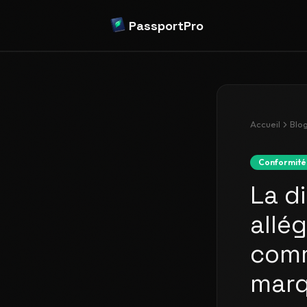
PassportPro
Accueil
Blo
Conformité
La d
allé
comm
marq