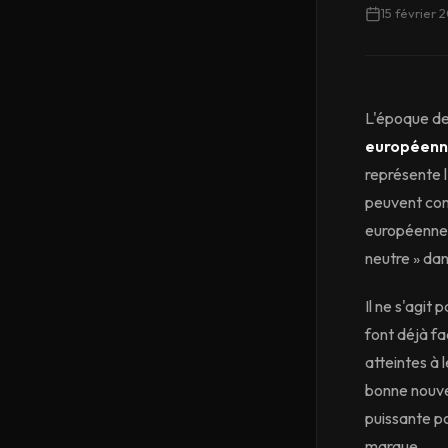
15 février 
L'époque de
européenne
représente l
peuvent comm
européenne 
neutre » da
Il ne s'agit
font déjà fa
atteintes à 
bonne nouve
puissante p
marque.