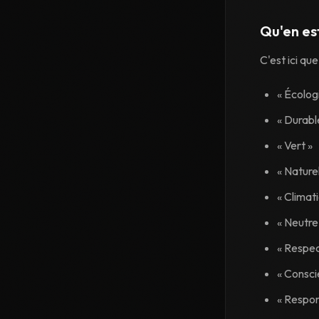
Qu'en es
C'est ici que
« Écolog
« Durabl
« Vert »
« Naturel
« Climat
« Neutre
« Respec
« Consci
« Respon