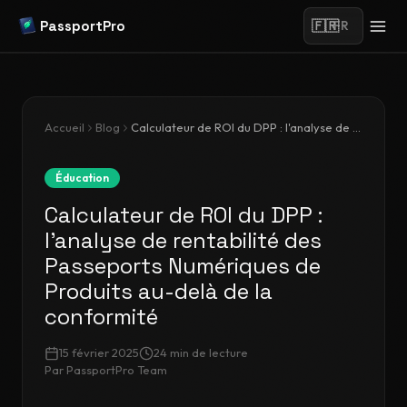
PassportPro
🇫🇷
FR
Accueil
Blog
Calculateur de ROI du DPP : l'analyse de rentabilité des Passeports Numériques de Produits au-delà de la conformité
Éducation
Calculateur de ROI du DPP :
l'analyse de rentabilité des
Passeports Numériques de
Produits au-delà de la
conformité
15 février 2025
24
min de lecture
Par
PassportPro Team