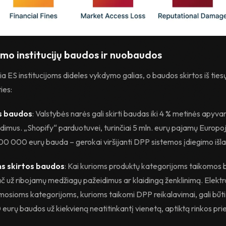
imo institucijų baudos ir nuobaudos
a ES institucijoms dideles vykdymo galias, o baudos skirtos iš ties
ies:
s baudos
: Valstybės narės gali skirti baudas iki 4 % metinės apyva
dimus. „Shopify“ parduotuvei, turinčiai 5 mln. eurų pajamų Europoje
00 000 eurų bauda – gerokai viršijanti DPP sistemos įdiegimo išla
s skirtos baudos
: Kai kurioms produktų kategorijoms taikomos 
č už ribojamų medžiagų pažeidimus ar klaidingą ženklinimą. Elektro
irmosioms kategorijoms, kurioms taikomi DPP reikalavimai, gali būti
rų baudos už kiekvieną neatitinkantį vienetą, aptiktą rinkos prie