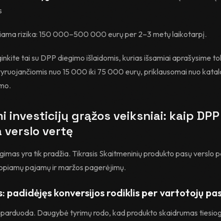
s
iama rizika: 150 000–500 000 eurų per 2–3 metų laikotarpį.
nkite tai su DPP diegimo išlaidomis, kurias išsamiai aprašysime tol
vyruojančiomis nuo 15 000 iki 75 000 eurų, priklausomai nuo kata
umo.
i investicijų grąžos veiksniai: kaip DPP
 verslo vertę
imas yra tik pradžia. Tikrasis Skaitmeninių produkto pasų verslo 
iuopiamų pajamų ir maržos pagerėjimų.
s: padidėjęs konversijos rodiklis per vartotojų pa
parduoda. Daugybė tyrimų rodo, kad produkto skaidrumas tiesiogi