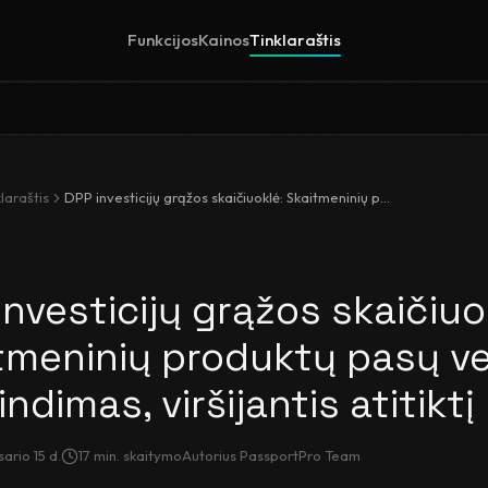
Funkcijos
Kainos
Tinklaraštis
laraštis
DPP investicijų grąžos skaičiuoklė: Skaitmeninių produktų pasų verslo pagrindimas, viršijantis atitiktį
investicijų grąžos skaičiuo
tmeninių produktų pasų ve
ndimas, viršijantis atitiktį
ario 15 d.
17
min. skaitymo
Autorius
PassportPro Team