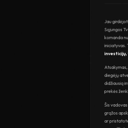
Jau girdėjo
Sąjungos Tv
komanda nur
iniciatyvas.
investicijų
Atsakymas, 
diegėjų atve
didžiausią in
prekės ženkl
Šis vadovas
grąžos apska
ar pristatot