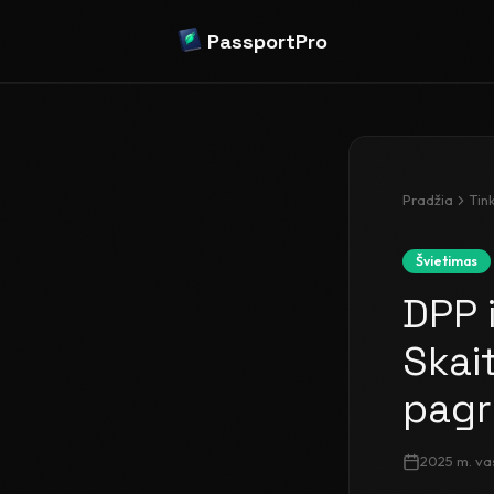
PassportPro
Pradžia
Tink
Švietimas
DPP 
Skai
pagri
2025 m. vas