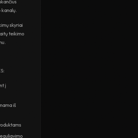
nkančius
o kanalų.
imų skyriai
kaitų teikimo
mu.
ES:
t į
inama iš
produktams
reguliavimo