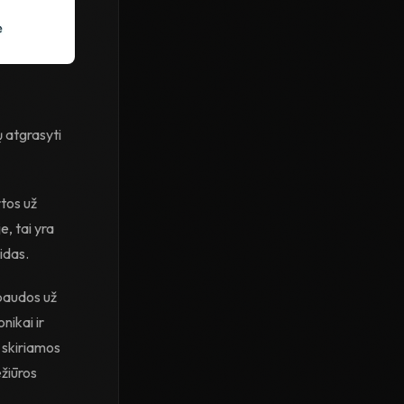
ų atgrasyti
rtos už
, tai yra
idas.
baudos už
nikai ir
 skiriamos
žiūros