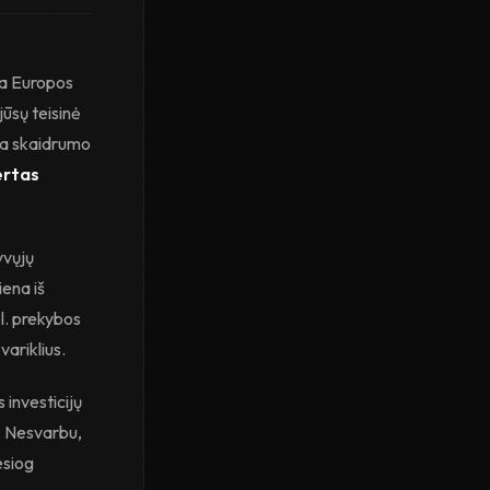
ja Europos
ūsų teisinė
ia skaidrumo
ertas
yvųjų
iena iš
el. prekybos
variklius.
investicijų
s. Nesvarbu,
esiog