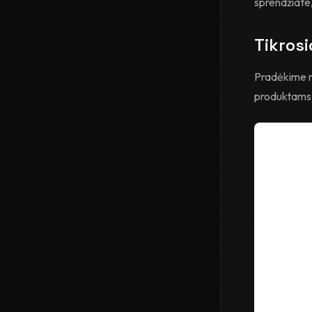
sprendžiate,
Tikrosi
Pradėkime nu
produktams