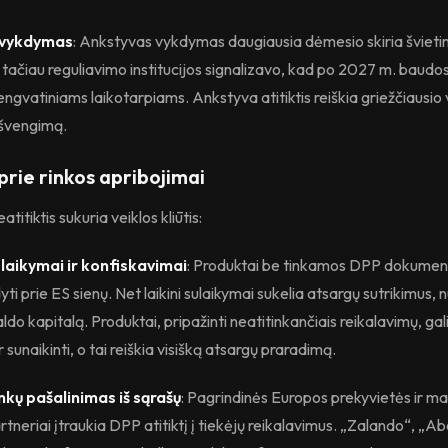
 vykdymas
: Ankstyvas vykdymas daugiausia dėmesio skiria švietim
tačiau reguliavimo institucijos signalizavo, kad po 2027 m. baudos
engvatiniams laikotarpiams. Ankstyva atitiktis reiškia griežčiausi
išvengimą.
prie rinkos apribojimai
titiktis sukuria veiklos kliūtis:
laikymai ir konfiskavimai
: Produktai be tinkamos DPP dokument
ti prie ES sienų. Net laikini sulaikymai sukelia atsargų sutrikimus, n
šaldo kapitalą. Produktai, pripažinti neatitinkančiais reikalavimų, gali
r sunaikinti, o tai reiškia visišką atsargų praradimą.
kų pašalinimas iš sąrašų
: Pagrindinės Europos prekyvietės ir 
tneriai įtraukia DPP atitiktį į tiekėjų reikalavimus. „Zalando“, „Ab