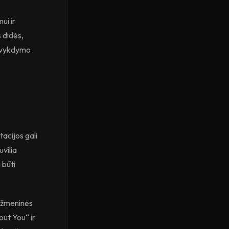
ui ir
 didės,
o vykdymo
acijos gali
uvilia
 būti
mažmeninės
out You“ ir