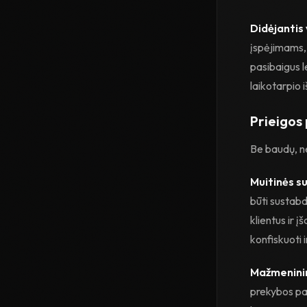
Didėjantis
įspėjimams, 
pasibaigus l
laikotarpio 
Prieigos 
Be baudų, nea
Muitinės su
būti sustabdy
klientus ir į
konfiskuoti i
Mažmeninin
prekybos par