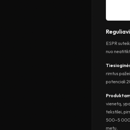
Reguliav
ESPR suteiki
nuo neatitikt
Tiesioginė
rimtus pažei
potenciali 2
Produktam
vienetą, ypa
tekstilei, p
500–5 000 eu
metu.