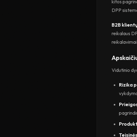
kitos pagrin
DPP sistemas
B2B klientų
reikalaus DP
reikalavimai
Apskaičiu
Vidutinio dy
Rizika 
vykdymo
Prieigo
pagrindi
Produkt
Teisinės