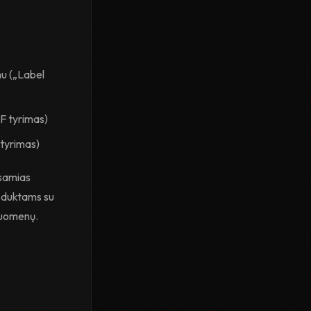
mu („Label
RF tyrimas)
 tyrimas)
šsamias
roduktams su
duomenų.