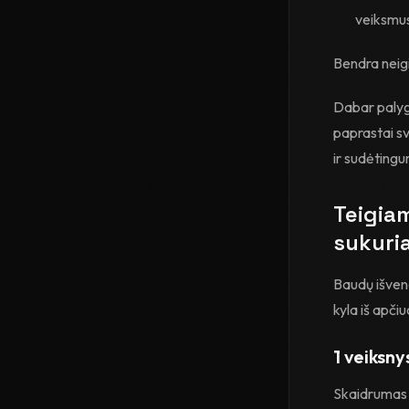
veiksmu
Bendra neig
Dabar palygi
paprastai s
ir sudėting
Teigiam
sukuria
Baudų išveng
kyla iš apč
1 veiksny
Skaidrumas 