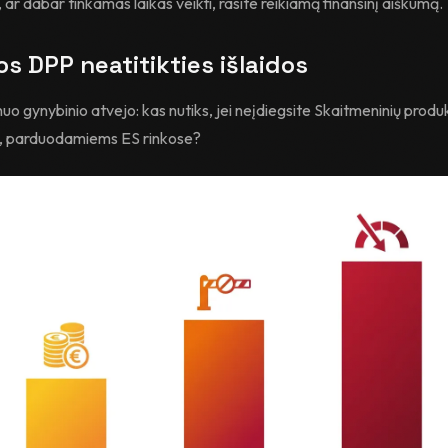
 ar dabar tinkamas laikas veikti, rasite reikiamą finansinį aiškumą.
os DPP neatitikties išlaidos
o gynybinio atvejo: kas nutiks, jei neįdiegsite Skaitmeninių produ
, parduodamiems ES rinkose?