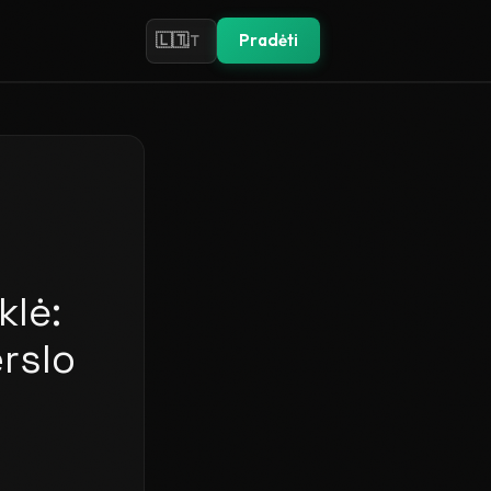
🇱🇹
Pradėti
LT
klė:
rslo