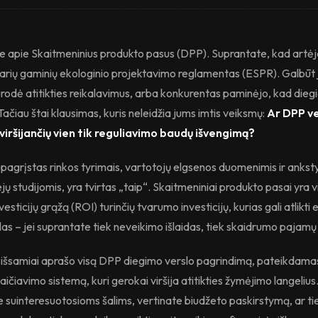
te apie Skaitmeninius produkto pasus (DPP). Suprantate, kad artė
arių gaminių ekologinio projektavimo reglamentas (ESPR). Galbūt j
odė atitikties reikalavimus, arba konkurentas paminėjo, kad dieg
 Tačiau štai klausimas, kuris neleidžia jums imtis veiksmų:
Ar DPP v
, viršijančių vien tik reguliavimo baudų išvengimą?
pagrįstas rinkos tyrimais, vartotojų elgsenos duomenimis ir ankst
jų studijomis, yra tvirtas „taip“. Skaitmeniniai produkto pasai yra v
vesticijų grąžą (ROI) turinčių tvarumo investicijų, kurias gali atlikti 
as – jei suprantate tiek neveikimo išlaidas, tiek skaidrumo pajamų 
 išsamiai aprašo visą DPP diegimo verslo pagrindimą, pateikdamas 
ičiavimo sistemą, kuri gerokai viršija atitikties žymėjimo langeliu
e suinteresuotosioms šalims, vertinate biudžeto paskirstymą, ar ti