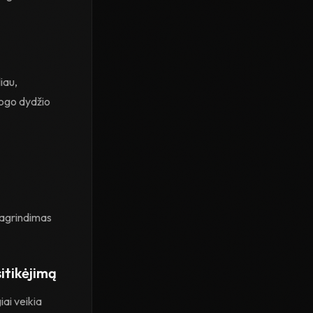
iau,
logo dydžio
pagrindimas
sitikėjimą
ai veikia