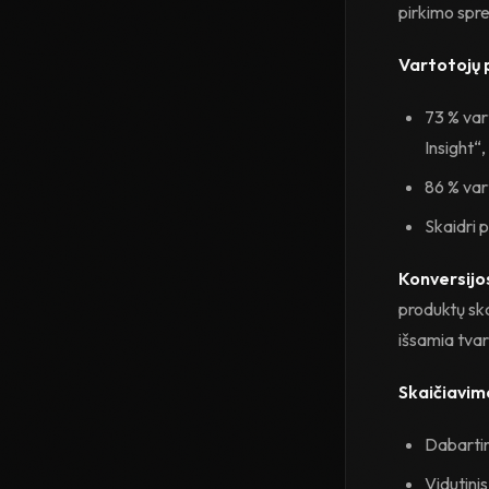
pirkimo spr
Vartotojų 
73 % var
Insight“
86 % var
Skaidri 
Konversijo
produktų sk
išsamia tva
Skaičiavim
Dabarti
Vidutinis