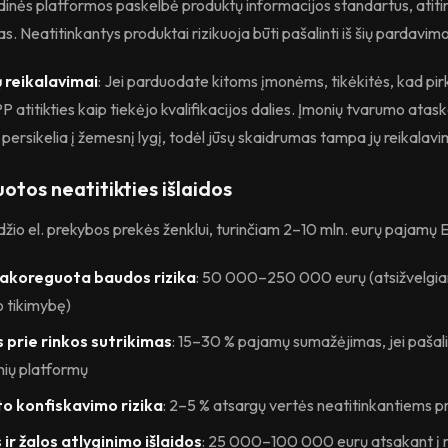
dinės platformos paskelbė produktų informacijos standartus, atiti
. Neatitinkantys produktai rizikuoja būti pašalinti iš šių pardavim
 reikalavimai
: Jei parduodate kitoms įmonėms, tikėkitės, kad pirk
P atitikties kaip tiekėjo kvalifikacijos dalies. Įmonių tvarumo atas
 persikelia į žemesnį lygį, todėl jūsų skaidrumas tampa jų reikalavi
otos neatitikties išlaidos
džio el. prekybos prekės ženklui, turinčiam 2–10 mln. eurų pajamų 
pakoreguota baudos rizika
: 50 000–250 000 eurų (atsižvelgian
 tikimybę)
s prie rinkos sutrikimas
: 15–30 % pajamų sumažėjimas, jei pašal
nių platformų
o konfiskavimo rizika
: 2–5 % atsargų vertės neatitinkantiems 
 ir žalos atlyginimo išlaidos
: 25 000–100 000 eurų atsakant į 