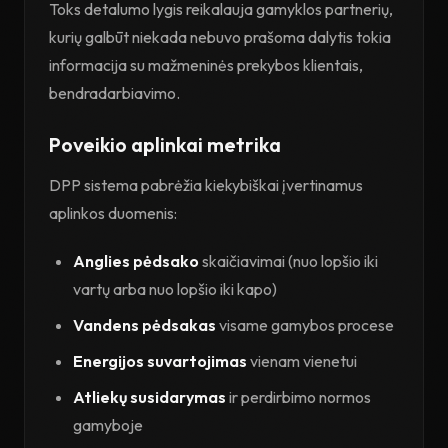
Toks detalumo lygis reikalauja gamyklos partnerių,
kurių galbūt niekada nebuvo prašoma dalytis tokia
informacija su mažmeninės prekybos klientais,
bendradarbiavimo.
Poveikio aplinkai metrika
DPP sistema pabrėžia kiekybiškai įvertinamus
aplinkos duomenis:
Anglies pėdsako
skaičiavimai (nuo lopšio iki
vartų arba nuo lopšio iki kapo)
Vandens pėdsakas
visame gamybos procese
Energijos suvartojimas
vienam vienetui
Atliekų susidarymas
ir perdirbimo normos
gamyboje