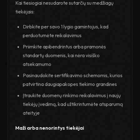
Kai tiesiogiai nesudarote sutarčių su medžiagų
tiekėjais:
Dirbkite per savo 1 lygio gamintojus, kad
perduotumėte reikalavimus
Priimkite apibendrintus arba pramonės
standartų duomenis, kai nėra visiško
atsekamumo
Pasinaudokite sertifikavimo schemomis, kurios
patvirtina daugiapakopes tiekimo grandines
Įtraukite duomenų rinkimo reikalavimus į naujų
tiekėjų įvedimą, kad užtikrintumėte atsparumą
ateityje
Maži arba nenorintys tiekėjai