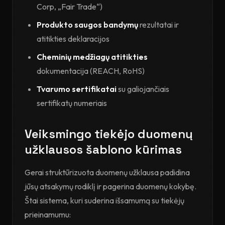
Corp, „Fair Trade“)
Produkto saugos bandymų
rezultatai ir
atitikties deklaracijos
Cheminių medžiagų atitikties
dokumentacija (REACH, RoHS)
Tvarumo sertifikatai
su galiojančiais
sertifikatų numeriais
Veiksmingo tiekėjo duomenų
užklausos šablono kūrimas
Gerai struktūrizuota duomenų užklausa padidina
jūsų atsakymų rodiklį ir pagerina duomenų kokybę.
Štai sistema, kuri suderina išsamumą su tiekėjų
prieinamumu: