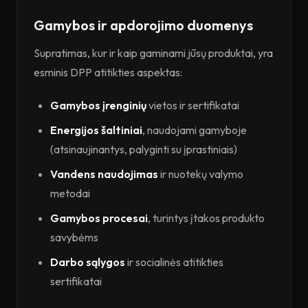
Gamybos ir apdorojimo duomenys
Supratimas, kur ir kaip gaminami jūsų produktai, yra
esminis DPP atitikties aspektas:
Gamybos įrenginių
vietos ir sertifikatai
Energijos šaltiniai
, naudojami gamyboje
(atsinaujinantys, palyginti su įprastiniais)
Vandens naudojimas
ir nuotekų valymo
metodai
Gamybos procesai
, turintys įtakos produkto
savybėms
Darbo sąlygos
ir socialinės atitikties
sertifikatai