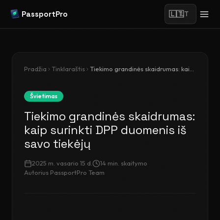
PassportPro
🇱🇹
LT
Pradžia
Tinklaraštis
Tiekimo grandinės skaidrumas: kaip surinkti DPP duomenis iš savo tiekėjų
Švietimas
Tiekimo grandinės skaidrumas:
kaip surinkti DPP duomenis iš
savo tiekėjų
2025 m. vasario 15 d.
14
min. skaitymo
Autorius
PassportPro Team