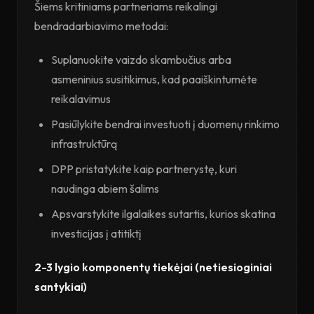
Šiems kritiniams partneriams reikalingi
bendradarbiavimo metodai:
Suplanuokite vaizdo skambučius arba
asmeninius susitikimus, kad paaiškintumėte
reikalavimus
Pasiūlykite bendrai investuoti į duomenų rinkimo
infrastruktūrą
DPP pristatykite kaip partnerystę, kuri
naudinga abiem šalims
Apsvarstykite ilgalaikes sutartis, kurios skatina
investicijas į atitiktį
2-3 lygio komponentų tiekėjai (netiesioginiai
santykiai)