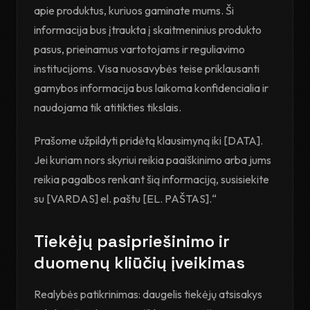
apie produktus, kuriuos gaminate mums. Ši
informacija bus įtraukta į skaitmeninius produkto
pasus, prieinamus vartotojams ir reguliavimo
institucijoms. Visa nuosavybės teise priklausanti
gamybos informacija bus laikoma konfidencialia ir
naudojama tik atitikties tikslais.
Prašome užpildyti pridėtą klausimyną iki [DATA].
Jei kuriam nors skyriui reikia paaiškinimo arba jums
reikia pagalbos renkant šią informaciją, susisiekite
su [VARDAS] el. paštu [EL. PAŠTAS].“
Tiekėjų pasipriešinimo ir
duomenų kliūčių įveikimas
Realybės patikrinimas: daugelis tiekėjų atsisakys