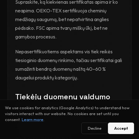
Supraskite, ką kiekvienas sertifikatas apima ir ko
neapima. OEKO-TEX sertifikuoja cheminių
medžiagų saugumą, bet nepatvirtina anglies
pėdsako. FSC apima tvarų miškų ūkį, bet ne
gamybos procesus.
Nepasertifikuotiems aspektams vis tiek reikės
tiesioginio duomenų rinkimo, tačiau sertifikatai gali
sumažinti bendrą duomenų naštą 40–60 %
daugeliui produktų kategorijų.
Tiekėjų duomenų valdymo
sistemos kūrimas
We use cookies for analytics (Google Analytics) to understand how
visitors interact with our website. No cookies are set until you
consent.
Learn more
.
Sėkmingam DPP įgyvendinimui reikalingos
Decline
Accept
organizuotos sistemos tiekėjų duomenims prašyti,
gauti, patvirtinti ir palaikyti.