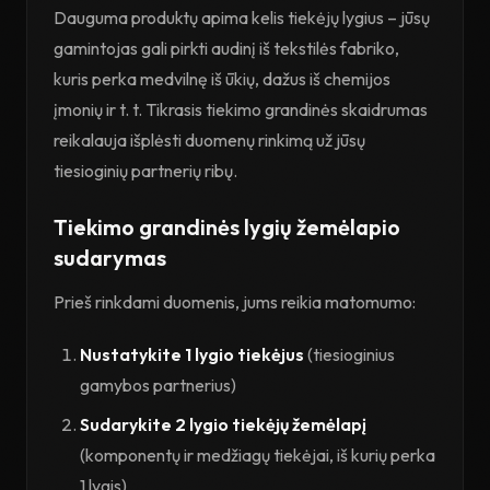
Dauguma produktų apima kelis tiekėjų lygius – jūsų
gamintojas gali pirkti audinį iš tekstilės fabriko,
kuris perka medvilnę iš ūkių, dažus iš chemijos
įmonių ir t. t. Tikrasis tiekimo grandinės skaidrumas
reikalauja išplėsti duomenų rinkimą už jūsų
tiesioginių partnerių ribų.
Tiekimo grandinės lygių žemėlapio
sudarymas
Prieš rinkdami duomenis, jums reikia matomumo:
Nustatykite 1 lygio tiekėjus
(tiesioginius
gamybos partnerius)
Sudarykite 2 lygio tiekėjų žemėlapį
(komponentų ir medžiagų tiekėjai, iš kurių perka
1 lygis)