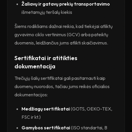
Žaliavų ir gatavų prekių transportavimo
išmetamųjų teršalų kiekis
Šiems rodikliams dažnai reikia, kad tiekėjai atliktų
gyvavimo ciklo vertinimus (GCV) arba pateiktų
duomenis, leidžiančius jums atlikti skaičiavimus.
Sertifikatai ir atitikties
dokumentacija
Trečiųjų šalių sertifikatai gali pasitarnauti kaip
duomenų nuorodos, tačiau jums reikės oficialios
dokumentacijos:
Medžiagų sertifikatai
(GOTS, OEKO-TEX,
FSC ir kt.)
Gamybos sertifikatai
(ISO standartai, B