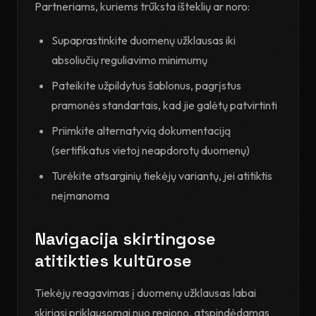
Partneriams, kuriems trūksta išteklių ar noro:
Supaprastinkite duomenų užklausas iki
absoliučių reguliavimo minimumų
Pateikite užpildytus šablonus, pagrįstus
pramonės standartais, kad jie galėtų patvirtinti
Priimkite alternatyvią dokumentaciją
(sertifikatus vietoj neapdorotų duomenų)
Turėkite atsarginių tiekėjų variantų, jei atitiktis
neįmanoma
Navigacija skirtingose
atitikties kultūrose
Tiekėjų reagavimas į duomenų užklausas labai
skiriasi priklausomai nuo regiono, atspindėdamas