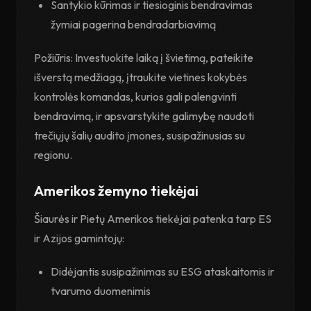
Santykio kūrimas ir tiesioginis bendravimas
žymiai pagerina bendradarbiavimą
Požiūris: Investuokite laiką į švietimą, pateikite
išverstą medžiagą, įtraukite vietines kokybės
kontrolės komandas, kurios gali palengvinti
bendravimą, ir apsvarstykite galimybę naudoti
trečiųjų šalių audito įmones, susipažinusias su
regionu.
Amerikos žemyno tiekėjai
Šiaurės ir Pietų Amerikos tiekėjai patenka tarp ES
ir Azijos gamintojų:
Didėjantis susipažinimas su ESG ataskaitomis ir
tvarumo duomenimis