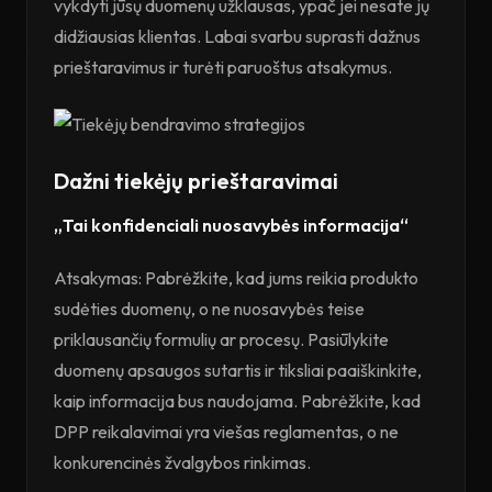
vykdyti jūsų duomenų užklausas, ypač jei nesate jų
didžiausias klientas. Labai svarbu suprasti dažnus
prieštaravimus ir turėti paruoštus atsakymus.
Dažni tiekėjų prieštaravimai
„Tai konfidenciali nuosavybės informacija“
Atsakymas: Pabrėžkite, kad jums reikia produkto
sudėties duomenų, o ne nuosavybės teise
priklausančių formulių ar procesų. Pasiūlykite
duomenų apsaugos sutartis ir tiksliai paaiškinkite,
kaip informacija bus naudojama. Pabrėžkite, kad
DPP reikalavimai yra viešas reglamentas, o ne
konkurencinės žvalgybos rinkimas.