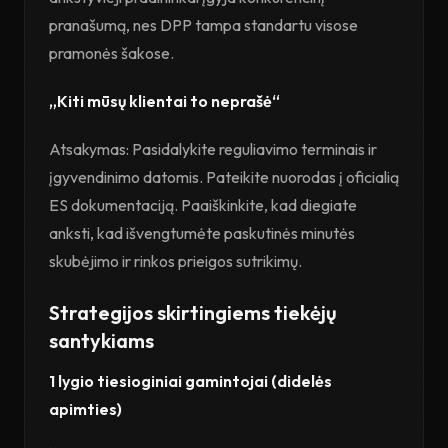
pranašumą, nes DPP tampa standartu visose
pramonės šakose.
„Kiti mūsų klientai to neprašė“
Atsakymas: Pasidalykite reguliavimo terminais ir
įgyvendinimo datomis. Pateikite nuorodas į oficialią
ES dokumentaciją. Paaiškinkite, kad diegiate
anksti, kad išvengtumėte paskutinės minutės
skubėjimo ir rinkos prieigos sutrikimų.
Strategijos skirtingiems tiekėjų
santykiams
1 lygio tiesioginiai gamintojai (didelės
apimties)