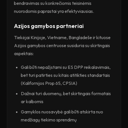
bendravimas su konkrečiomis teisinėmis
nuorodomis paprastai yra efektyviausias.
Azijos gamybos partneriai
Tiekėjai Kinijoje, Vietname, Bangladeše ir kituose
Azijos gamybos centruose susiduria su skirtingais
aspektais:
Gali būti nepažįstami su ES DPP reikalavimais,
bet turi patirties su kitais atitikties standartais
(Kalifornijos Prop 65, CPSIA)
Dažnai turi duomenų, bet skirtingais formatais
ar kalbomis
Gamyklos nuosavybė gali būti atskirta nuo
medžiagų tiekimo sprendimų