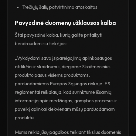
Trečiųjų šalių patvirtinimo ataskaitos
Pavyzdinė duomenų užklausos kalba
Štai pavyzdinė kalba, kurią galite pritaikyti
bendraudami su tiekėjais:
„Vykdydami savo įsipareigojimą aplinkosaugos
atitikčiai ir skaidrumui, diegiame Skaitmeninius
produkto pasus visiems produktams,
parduodamiems Europos Sąjungos rinkoje. ES
reglamentai reikalauja, kad surinktume išsamią
informaciją apie medžiagas, gamybos procesus ir
poveikį aplinkai kiekvienam mūsų parduodamam
produktui.
Mums reikia jūsų pagalbos teikiant tikslius duomenis