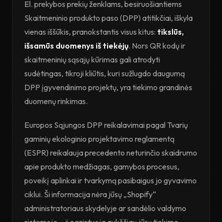
El. prekybos prekių ženklams, besiruošiantiems
Skaitmeninio produkto paso (DPP) atitikčiai, iškyla
vienas iššūkis, pranokstantis visus kitus:
tikslūs,
išsamūs duomenys iš tiekėjų
. Nors QR kodų ir
skaitmeninių sąsajų kūrimas gali atrodyti
sudėtingas, tikroji kliūtis, kuri sužlugdo daugumą
DPP įgyvendinimo projektų, yra tiekimo grandinės
duomenų rinkimas.
Europos Sąjungos DPP reikalavimai pagal Tvarių
gaminių ekologinio projektavimo reglamentą
(ESPR) reikalauja precedento neturinčio skaidrumo
apie produkto medžiagas, gamybos procesus,
poveikį aplinkai ir tvarkymą pasibaigus jo gyvavimo
ciklui. Ši informacija nėra jūsų „Shopify“
administratoriaus skydelyje ar sandėlio valdymo