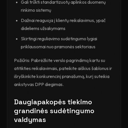
Gali trūkti standartizuotų aplinkos duomenų
rinkimo sistemų
Dažnai reaguoja į klientų reikalavimus, ypač
dideliems užsakymams
Skirtingi reguliavimo sudėtingumo lygiai
priklausomai nuo pramonės sektoriaus
Požiūris: Pabrėžkite verslo pagrindimą kartu su
atitikties reikalavimais, pateikite aiškius šablonus ir
išryškinkite konkurencinį pranašumą, kurį suteikia
ankstyvas DPP diegimas.
Daugiapakopės tiekimo
grandinės sudėtingumo
valdymas