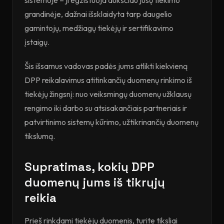
sistemoje – ji egzistuoja aukščiau jūsų tiekimo
grandinėje, dažnai išsklaidyta tarp daugelio
gamintojų, medžiagų tiekėjų ir sertifikavimo
įstaigų.
Šis išsamus vadovas padės jums atlikti kiekvieną
DPP reikalavimus atitinkančių duomenų rinkimo iš
tiekėjų žingsnį: nuo veiksmingų duomenų užklausų
rengimo iki darbo su atsisakančiais partneriais ir
patvirtinimo sistemų kūrimo, užtikrinančių duomenų
tikslumą.
Supratimas, kokių DPP
duomenų jums iš tikrųjų
reikia
Prieš rinkdami tiekėjų duomenis, turite tiksliai