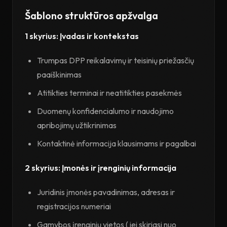
Šablono struktūros apžvalga
1 skyrius: Įvadas ir kontekstas
Trumpas DPP reikalavimų ir teisinių priežasčių
paaiškinimas
Atitikties terminai ir neatitikties pasekmės
Duomenų konfidencialumo ir naudojimo
apribojimų užtikrinimas
Kontaktinė informacija klausimams ir pagalbai
2 skyrius: Įmonės ir įrenginių informacija
Juridinis įmonės pavadinimas, adresas ir
registracijos numeriai
Gamybos įrenginių vietos (jei skiriasi nuo