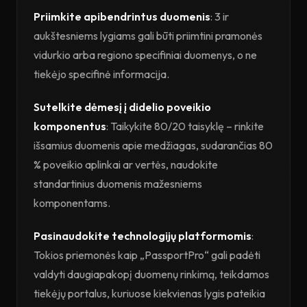
Priimkite apibendrintus duomenis
: 3 ir
aukštesniems lygiams gali būti priimtini pramonės
vidurkio arba regiono specifiniai duomenys, o ne
tiekėjo specifinė informacija.
Sutelkite dėmesį į didelio poveikio
komponentus
: Taikykite 80/20 taisyklę – rinkite
išsamius duomenis apie medžiagas, sudarančias 80
% poveikio aplinkai ar vertės, naudokite
standartinius duomenis mažesniems
komponentams.
Pasinaudokite technologijų platformomis
:
Tokios priemonės kaip „PassportPro“ gali padėti
valdyti daugiapakopį duomenų rinkimą, teikdamos
tiekėjų portalus, kuriuose kiekvienas lygis pateikia