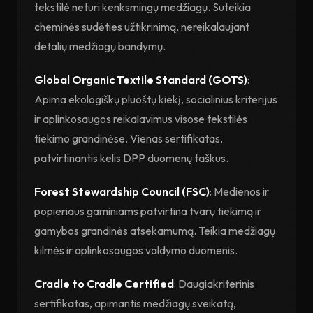
tekstilė neturi kenksmingų medžiagų. Suteikia
cheminės sudėties užtikrinimą, nereikalaujant
detalių medžiagų bandymų.
Global Organic Textile Standard (GOTS)
:
Apima ekologiškų pluoštų kiekį, socialinius kriterijus
ir aplinkosaugos reikalavimus visose tekstilės
tiekimo grandinėse. Vienas sertifikatas,
patvirtinantis kelis DPP duomenų taškus.
Forest Stewardship Council (FSC)
: Medienos ir
popieriaus gaminiams patvirtina tvarų tiekimą ir
gamybos grandinės atsekamumą. Teikia medžiagų
kilmės ir aplinkosaugos valdymo duomenis.
Cradle to Cradle Certified
: Daugiakriterinis
sertifikatas, apimantis medžiagų sveikatą,