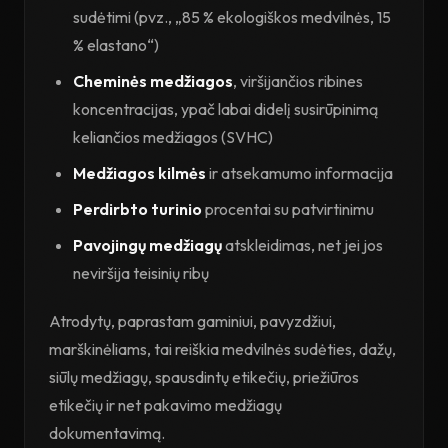
sudėtimi (pvz., „85 % ekologiškos medvilnės, 15
% elastano“)
Cheminės medžiagos
, viršijančios ribines
koncentracijas, ypač labai didelį susirūpinimą
keliančios medžiagos (SVHC)
Medžiagos kilmės
ir atsekamumo informacija
Perdirbto turinio
procentai su patvirtinimu
Pavojingų medžiagų
atskleidimas, net jei jos
neviršija teisinių ribų
Atrodytų, paprastam gaminiui, pavyzdžiui,
marškinėliams, tai reiškia medvilnės sudėties, dažų,
siūlų medžiagų, spausdintų etikečių, priežiūros
etikečių ir net pakavimo medžiagų
dokumentavimą.