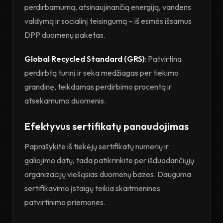
perdirbamumą, atsinaujinančią energiją, vandens
valdymą ir socialinį teisingumą – iš esmės išsamus
DPP duomenų paketas.
Global Recycled Standard (GRS)
: Patvirtina
perdirbtą turinį ir seka medžiagas per tiekimo
grandinę, teikdamas perdirbimo procentą ir
atsekamumo duomenis.
Efektyvus sertifikatų panaudojimas
Paprašykite iš tiekėjų sertifikatų numerių ir
galiojimo datų, tada patikrinkite per išduodančiųjų
organizacijų viešąsias duomenų bazes. Dauguma
sertifikavimo įstaigų teikia skaitmenines
patvirtinimo priemones.