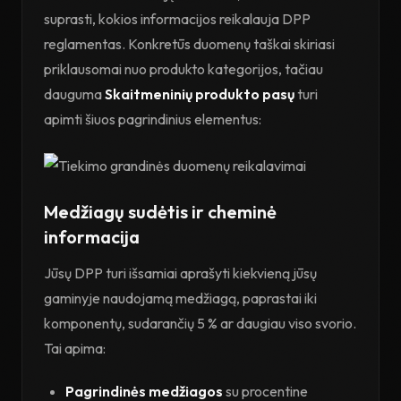
suprasti, kokios informacijos reikalauja DPP
reglamentas. Konkretūs duomenų taškai skiriasi
priklausomai nuo produkto kategorijos, tačiau
dauguma
Skaitmeninių produkto pasų
turi
apimti šiuos pagrindinius elementus:
Medžiagų sudėtis ir cheminė
informacija
Jūsų DPP turi išsamiai aprašyti kiekvieną jūsų
gaminyje naudojamą medžiagą, paprastai iki
komponentų, sudarančių 5 % ar daugiau viso svorio.
Tai apima:
Pagrindinės medžiagos
su procentine