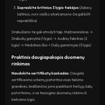
Supraskite kritinius 3 lygio tiekėjus
(žaliavų
šaltinius, nors visiško atsekamumo čia gali būti
nepraktiška)
Drabužiams tai gali atrodyti taip: Mažmenininkas →
Drabužių gamykla (1 lygis) → Audinių fabrikas (2
lygis) → Medvilnės ūkis + Dažų gamintojas (3 lygis)
Praktinis daugiapakopis duomenų
rinkimas
Naudokite sertifikatų kaskadas
: Daugelis
sertifikavimo schemų patvirtina visas tiekimo
grandines, leidžiančios jums pasikliauti trečiųjų šalių
patvirtinimu, o ne tiesioginiu duomenų rinkimu iš
kiekvieno lygio.