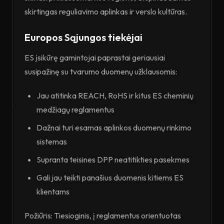
skirtingas reguliavimo aplinkas ir verslo kultūras.
Europos Sąjungos tiekėjai
ES įsikūrę gamintojai paprastai geriausiai
susipažinę su tvarumo duomenų užklausomis:
Jau atitinka REACH, RoHS ir kitus ES cheminių
medžiagų reglamentus
Dažnai turi esamas aplinkos duomenų rinkimo
sistemas
Supranta teisines DPP neatitikties pasekmes
Gali jau teikti panašius duomenis kitiems ES
klientams
Požiūris: Tiesioginis, į reglamentus orientuotas