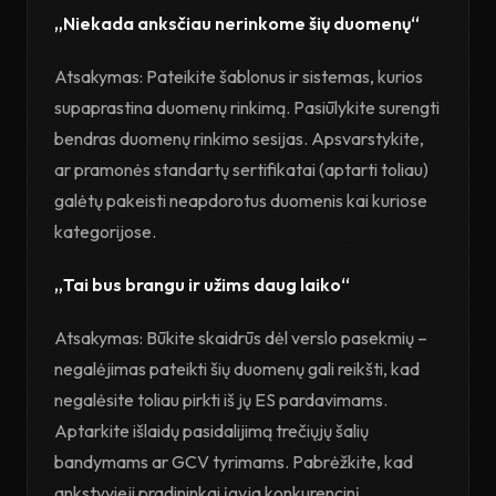
„Niekada anksčiau nerinkome šių duomenų“
Atsakymas: Pateikite šablonus ir sistemas, kurios
supaprastina duomenų rinkimą. Pasiūlykite surengti
bendras duomenų rinkimo sesijas. Apsvarstykite,
ar pramonės standartų sertifikatai (aptarti toliau)
galėtų pakeisti neapdorotus duomenis kai kuriose
kategorijose.
„Tai bus brangu ir užims daug laiko“
Atsakymas: Būkite skaidrūs dėl verslo pasekmių –
negalėjimas pateikti šių duomenų gali reikšti, kad
negalėsite toliau pirkti iš jų ES pardavimams.
Aptarkite išlaidų pasidalijimą trečiųjų šalių
bandymams ar GCV tyrimams. Pabrėžkite, kad
ankstyvieji pradininkai įgyja konkurencinį