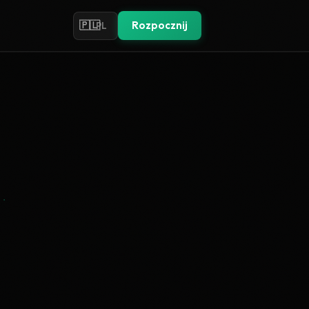
🇵🇱
Rozpocznij
PL