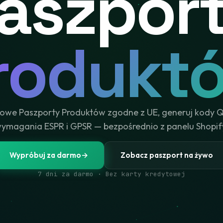
aszpor
rodukt
owe Paszporty Produktów zgodne z UE, generuj kody QR
ymagania ESPR i GPSR — bezpośrednio z panelu Shopif
Wypróbuj za darmo
→
Zobacz paszport na żywo
7 dni za darmo · Bez karty kredytowej