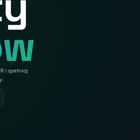
ty
ów
 i spełniaj
y.