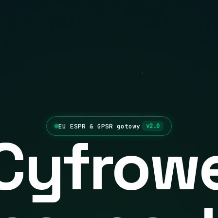
EU ESPR & GPSR gotowy
v2.0
Cyfrow