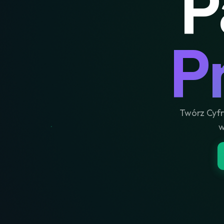
P
P
Twórz Cyfr
w