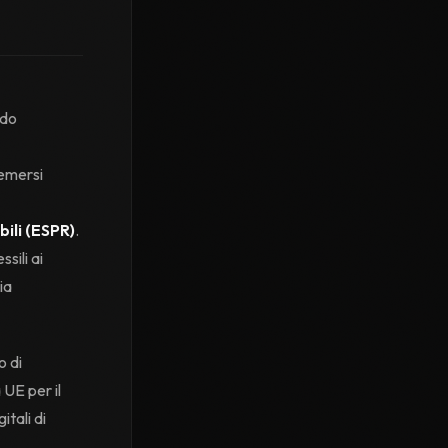
ndo
 emersi
ili (ESPR)
.
sili ai
ia
o di
UE per il
itali di