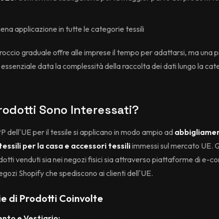
Piena applicazione in tutte le categorie tessili
occio graduale offre alle imprese il tempo per adattarsi, ma una 
 essenziale data la complessità della raccolta dei dati lungo la cat
rodotti Sono Interessati?
DPP dell'UE per il tessile si applicano in modo ampio ad
abbigliame
tessili per la casa e accessori tessili
immessi sul mercato UE. 
odotti venduti sia nei negozi fisici sia attraverso piattaforme di e-
egozi Shopify che spediscono ai clienti dell'UE.
e di Prodotti Coinvolte
nto e Vestiario: