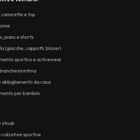
 camicette e top
gonne
i, jeans e shorts
la (giacche, cappotti, blazer)
mento sportivo e activewear
 biancheria intima
e abbigliamento da casa
amento per bambini
stivali
e calzature sportive