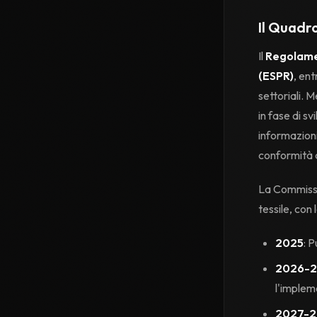
Il Quadro
Il
Regolamen
(ESPR)
, ent
settoriali. M
in fase di s
informazion
conformità 
La Commissio
tessile, con
2025
: P
2026-
l'implem
2027-