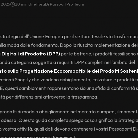
o 2025
20
min di lettura
Di
PassportPro Team
strategia dell'Unione Europea per il settore tessile sta trasforma
della moda dalle fondamenta. Dopo la riuscita implementazione dei
Digitali di Prodotto (DPP)
per le batterie, i prodotti tessili sono
onda categoria soggetta a requisiti DPP completi nell'ambito del
o sulla Progettazione Ecocompatibile dei Prodotti Sostenib
cianti Shopify che vendono abbigliamento, calzature e prodotti tes
'UE, questi cambiamenti rappresentano sia una sfida di conformità s
tà per differenziarsi attraverso la trasparenza.
prodotti di moda o abbigliamento nel mercato europeo, il moment
 adesso. Questa guida completa spiega cosa significa la Strategia 
a vostra attività, quali dati devono contenere i vostri Passaporti Dig
ome prepararvi ai requisiti imminenti.