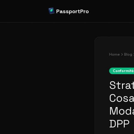
PassportPro
Home
Blog
Conformità
Strat
Cosa
Moda
DPP