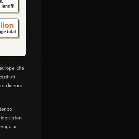
i europei che
 rifiuti
ema lineare
edendo
legislatori
tempo ai