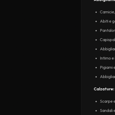
Camicie,
Abiti e 
Pantalon
Capispal
Abbiglia
Intimo e
Pigiami 
Abbigli
Calzature:
Scarpe e 
Sandali 