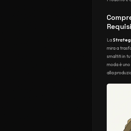
Compren
Requisi
La
Strategi
mira a trasf
smaltiti in t
moda è uno d
alla produzi