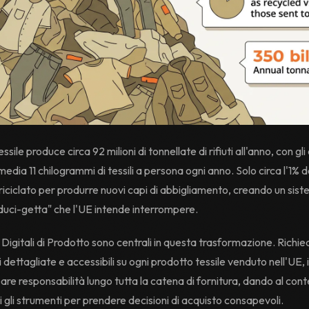
essile produce circa 92 milioni di tonnellate di rifiuti all'anno, con gl
edia 11 chilogrammi di tessili a persona ogni anno. Solo circa l'1% dei
e riciclato per produrre nuovi capi di abbigliamento, creando un sist
duci-getta" che l'UE intende interrompere.
 Digitali di Prodotto sono centrali in questa trasformazione. Richi
 dettagliate e accessibili su ogni prodotto tessile venduto nell'UE, i 
are responsabilità lungo tutta la catena di fornitura, dando al con
gli strumenti per prendere decisioni di acquisto consapevoli.