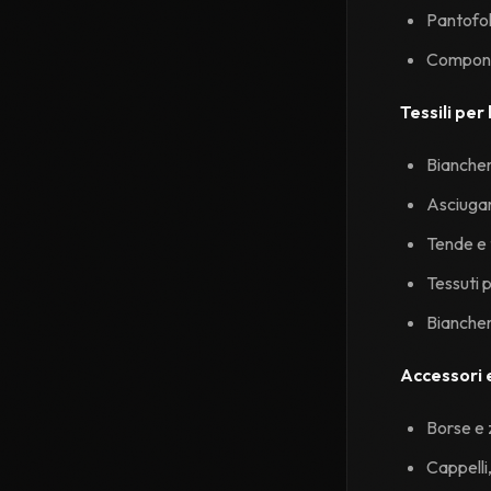
Pantofol
Componen
Tessili per
Biancher
Asciugam
Tende e
Tessuti 
Biancheri
Accessori e
Borse e 
Cappelli