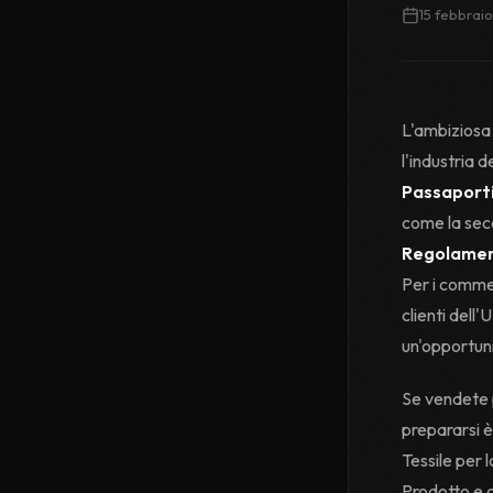
15 febbrai
L'ambiziosa 
l'industria 
Passaporti 
come la sec
Regolament
Per i commer
clienti dell
un'opportuni
Se vendete 
prepararsi è
Tessile per l
Prodotto e c