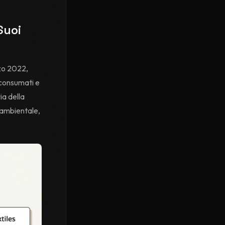
Suoi
zo 2022,
, consumati e
ia della
o ambientale,