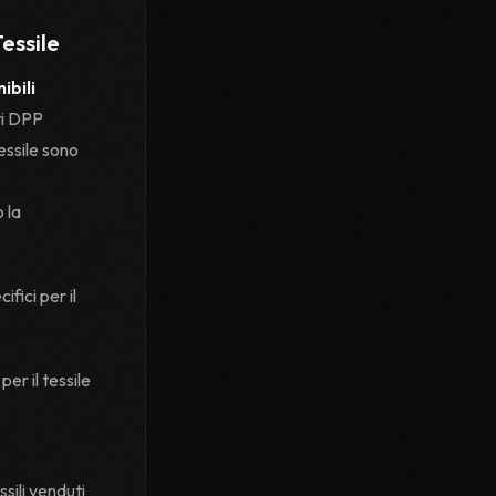
Tessile
ibili
iti DPP
tessile sono
 la
fici per il
per il tessile
sili venduti