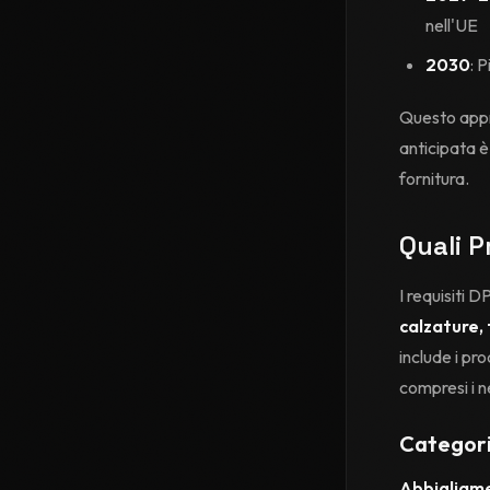
nell'UE
2030
: 
Questo appr
anticipata è
fornitura.
Quali P
I requisiti 
calzature, 
include i pr
compresi i n
Categori
Abbigliame