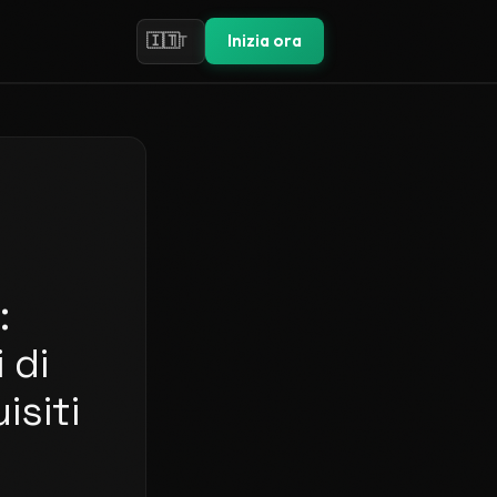
🇮🇹
Inizia ora
IT
:
 di
isiti