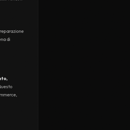
preparazione
ena di
nto,
Questo
commerce,