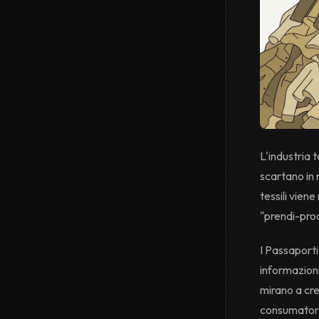
L'industria t
scartano in m
tessili vien
"prendi-pro
I Passaporti
informazioni
mirano a cre
consumatori 