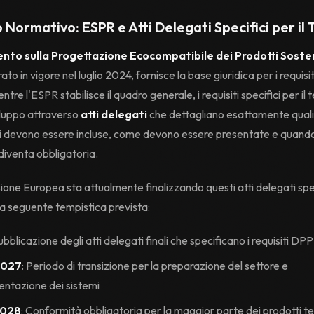
 Normativo: ESPR e Atti Delegati Specifici per il 
to sulla Progettazione Ecocompatibile dei Prodotti Sosten
rato in vigore nel luglio 2024, fornisce la base giuridica per i requis
entre l'ESPR stabilisce il quadro generale, i requisiti specifici per il 
viluppo attraverso
atti delegati
che dettagliano esattamente quali
i devono essere incluse, come devono essere presentate e quando
diventa obbligatoria.
ne Europea sta attualmente finalizzando questi atti delegati speci
 la seguente tempistica prevista:
ubblicazione degli atti delegati finali che specificano i requisiti DPP 
2027
: Periodo di transizione per la preparazione del settore e
entazione dei sistemi
2028
: Conformità obbligatoria per la maggior parte dei prodotti tes