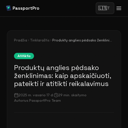
PassportPro
🇱🇹
LT
Pradžia
Tinklaraštis
Produktų anglies pėdsako ženklinimas: kaip apskaičiuoti, pateikti ir atitikti reikalavimus
Atitiktis
Produktų anglies pėdsako
ženklinimas: kaip apskaičiuoti,
pateikti ir atitikti reikalavimus
2025 m. vasario 17 d.
29
min. skaitymo
Autorius
PassportPro Team