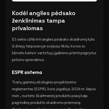
Kodėl anglies pėdsako
ženklinimas tampa
privalomas
ES siekis užtikrinti anglies pėdsako skaidrumą kyla
iš dviejų tarpusavyje susijusių tikslų: kovos su
klimato kaita ir vartotojų įgalinimo priimti pagrįstus
pirkimo sprendimus.
ESPR sistema
Tvarių gaminių ekologinio projektavimo
reglamentas (ESPR), kuris įsigaliojo 2024 m. liepos
mėn., nustato Skaitmeninį produkto pasą kaip
pagrindinę produkto skaidrumo priemonę.