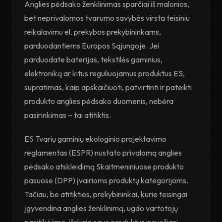
Anglies pėdsako ženklinimas sparčiai iš malonios,
bet neprivalomos tvarumo savybės virsta teisiniu
reikalavimu el. prekybos prekybininkams,
parduodantiems Europos Sąjungoje. Jei
parduodate baterijas, tekstilės gaminius,
elektroniką ar kitus reguliuojamus produktus ES,
supratimas, kaip apskaičiuoti, patvirtinti ir pateikti
produkto anglies pėdsako duomenis, nebėra
pasirinkimas – tai atitiktis.
ES Tvarių gaminių ekologinio projektavimo
reglamentas (ESPR) nustato privalomą anglies
pėdsako atskleidimą Skaitmeniniuose produkto
pasuose (DPP) įvairioms produktų kategorijoms.
Tačiau, be atitikties, prekybininkai, kurie teisingai
įgyvendina anglies ženklinimą, ugdo vartotojų