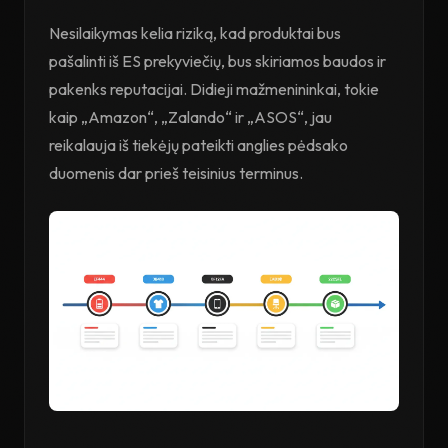
Nesilaikymas kelia riziką, kad produktai bus
pašalinti iš ES prekyviečių, bus skiriamos baudos ir
pakenks reputacijai. Didieji mažmenininkai, tokie
kaip „Amazon“, „Zalando“ ir „ASOS“, jau
reikalauja iš tiekėjų pateikti anglies pėdsako
duomenis dar prieš teisinius terminus.