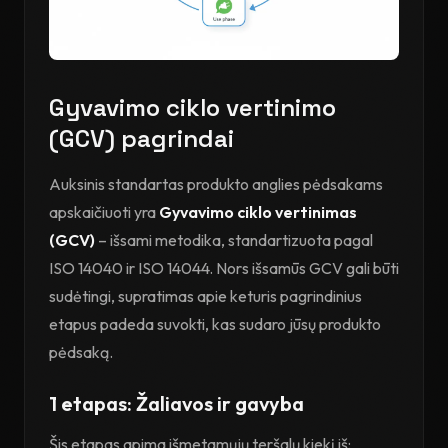
Gyvavimo ciklo vertinimo
(GCV) pagrindai
Auksinis standartas produkto anglies pėdsakams
apskaičiuoti yra
Gyvavimo ciklo vertinimas
(GCV)
– išsami metodika, standartizuota pagal
ISO 14040 ir ISO 14044. Nors išsamūs GCV gali būti
sudėtingi, supratimas apie keturis pagrindinius
etapus padeda suvokti, kas sudaro jūsų produkto
pėdsaką.
1 etapas: Žaliavos ir gavyba
Šis etapas apima išmetamųjų teršalų kiekį iš: