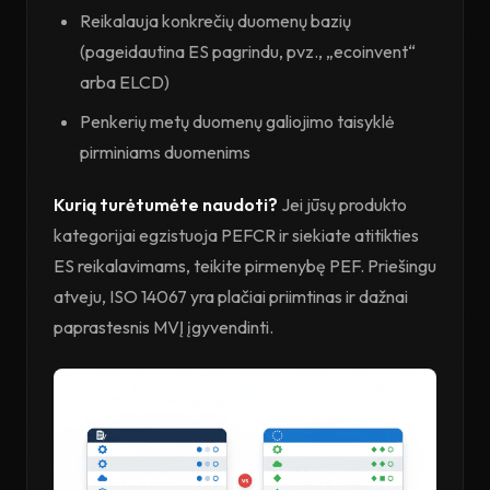
Reikalauja konkrečių duomenų bazių
(pageidautina ES pagrindu, pvz., „ecoinvent“
arba ELCD)
Penkerių metų duomenų galiojimo taisyklė
pirminiams duomenims
Kurią turėtumėte naudoti?
Jei jūsų produkto
kategorijai egzistuoja PEFCR ir siekiate atitikties
ES reikalavimams, teikite pirmenybę PEF. Priešingu
atveju, ISO 14067 yra plačiai priimtinas ir dažnai
paprastesnis MVĮ įgyvendinti.