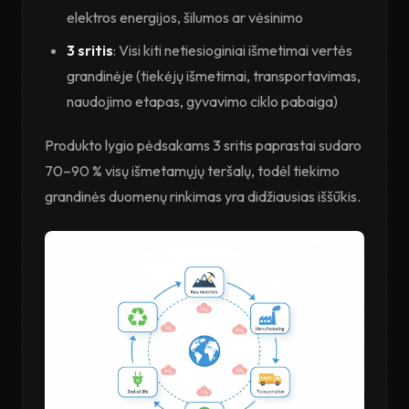
elektros energijos, šilumos ar vėsinimo
3 sritis
: Visi kiti netiesioginiai išmetimai vertės
grandinėje (tiekėjų išmetimai, transportavimas,
naudojimo etapas, gyvavimo ciklo pabaiga)
Produkto lygio pėdsakams 3 sritis paprastai sudaro
70–90 % visų išmetamųjų teršalų, todėl tiekimo
grandinės duomenų rinkimas yra didžiausias iššūkis.