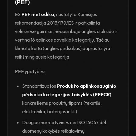
(PEF)
ES
PEF metodika
, nustatyta Komisijos
rekomendacija 2013/179/ES ir patikslinta
vėlesnėse gairėse, neapsiriboja anglies dioksidu ir
vertina 16 aplinkos poveikio kategorijų. Tačiau
klimato kaita (anglies pėdsakas) paprastai yra
reikšmingiausia kategorija.
PEF ypatybės:
Standartizuotos
Produkto aplinkosauginio
pėdsako kategorijos taisyklės (PEFCR)
konkretiems produktų tipams (tekstilė,
elektronika, baterijos ir kt.)
Daugiau normatyvinės nei ISO 14067 dėl
duomenų kokybės reikalavimų