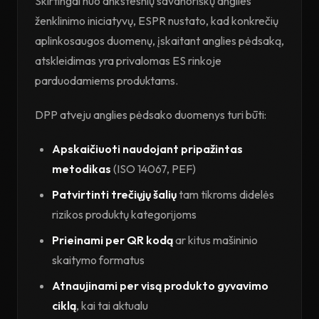
Skirtingai nuo ankstesnių savanoriškų anglies
ženklinimo iniciatyvų, ESPR nustato, kad konkrečių
aplinkosaugos duomenų, įskaitant anglies pėdsaką,
atskleidimas yra privalomas ES rinkoje
parduodamiems produktams.
DPP atveju anglies pėdsako duomenys turi būti:
Apskaičiuoti naudojant pripažintas
metodikas
(ISO 14067, PEF)
Patvirtinti trečiųjų šalių
tam tikroms didelės
rizikos produktų kategorijoms
Prieinami per QR kodą
ar kitus mašininio
skaitymo formatus
Atnaujinami per visą produkto gyvavimo
ciklą
, kai tai aktualu