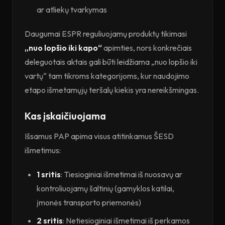
ar atliekų tvarkymas
Daugumai ESPR reguliuojamų produktų tikimasi
„nuo lopšio iki kapo“
apimties, nors konkrečiais
deleguotais aktais gali būti leidžiama „nuo lopšio iki
vartų“ tam tikroms kategorijoms, kur naudojimo
etapo išmetamųjų teršalų kiekis yra nereikšmingas.
Kas įskaičiuojama
Išsamus PAP apima visus atitinkamus ŠESD
išmetimus:
1 sritis
: Tiesioginiai išmetimai iš nuosavų ar
kontroliuojamų šaltinių (gamyklos katilai,
įmonės transporto priemonės)
2 sritis
: Netiesioginiai išmetimai iš perkamos