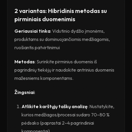
2 variantas: Hibridinis metodas su
pirminiais duomenimis
Geriausiai tinka
: Vidutinio dydžio įmonėms,
produktams su dominuojančiomis medžiagomis,
ruošiantis patvirtinimui
Metodas
: Surinkite pirminius duomenis iš
pagrindinių tiekėjų ir naudokite antrinius duomenis
mažesniems komponentams.
Žingsniai
:
Atlikite karštųjų taškų analizę
: Nustatykite,
kurios medžiagos/procesai sudaro 70–80 %
pėdsako (paprastai 2–4 pagrindiniai
komponentai)