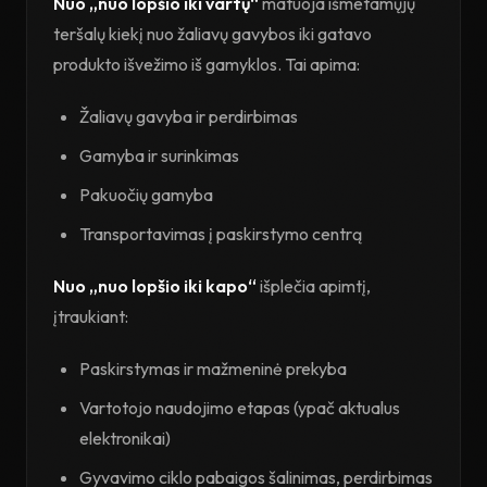
Nuo „nuo lopšio iki vartų“
matuoja išmetamųjų
teršalų kiekį nuo žaliavų gavybos iki gatavo
produkto išvežimo iš gamyklos. Tai apima:
Žaliavų gavyba ir perdirbimas
Gamyba ir surinkimas
Pakuočių gamyba
Transportavimas į paskirstymo centrą
Nuo „nuo lopšio iki kapo“
išplečia apimtį,
įtraukiant:
Paskirstymas ir mažmeninė prekyba
Vartotojo naudojimo etapas (ypač aktualus
elektronikai)
Gyvavimo ciklo pabaigos šalinimas, perdirbimas