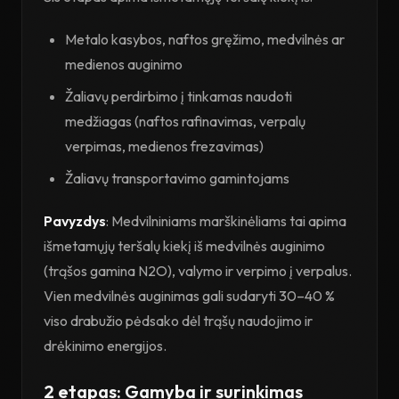
Metalo kasybos, naftos gręžimo, medvilnės ar
medienos auginimo
Žaliavų perdirbimo į tinkamas naudoti
medžiagas (naftos rafinavimas, verpalų
verpimas, medienos frezavimas)
Žaliavų transportavimo gamintojams
Pavyzdys
: Medvilniniams marškinėliams tai apima
išmetamųjų teršalų kiekį iš medvilnės auginimo
(trąšos gamina N2O), valymo ir verpimo į verpalus.
Vien medvilnės auginimas gali sudaryti 30–40 %
viso drabužio pėdsako dėl trąšų naudojimo ir
drėkinimo energijos.
2 etapas: Gamyba ir surinkimas