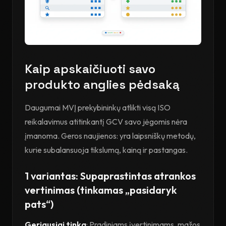
Kaip apskaičiuoti savo
produkto anglies pėdsaką
Daugumai MVĮ prekybininkų atlikti visą ISO
reikalavimus atitinkantį GCV savo jėgomis nėra
įmanoma. Geros naujienos: yra laipsniškų metodų,
kurie subalansuoja tikslumą, kainą ir pastangas.
1 variantas: Supaprastintas atrankos
vertinimas (tinkamas „pasidaryk
pats“)
Geriausiai tinka
: Pradiniams įvertinimams, mažos