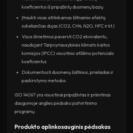
koeficientus iš pripažintų duomenų bazių
Įtraukti visas atitinkamas šiltnamio efektą
sukeliančias dujas (CO2, CH4, N2O, HFC ir kt.)
Visus išmetimus paversti CO2 ekvivalentu,
naudojant Tarpvyriausybinės klimato kaitos
komisijos (IPCC) visuotinio atšilimo potencialo
koeficientus
Dokumentuoti duomenų šaltinius, prielaidas ir
paskirstymo metodus
ISO 14067 yra visuotinai pripažintas ir priimtinas
daugumoje anglies pėdsako patvirtinimo
programų.
Produkto aplinkosauginis pėdsakas