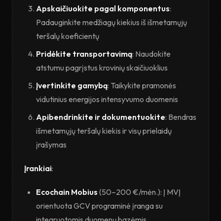
Apskaičiuokite pagal komponentus
:
Padauginkite medžiagų kiekius iš išmetamųjų
teršalų koeficientų
Pridėkite transportavimą
: Naudokite
atstumu pagrįstus krovinių skaičiuoklius
Įvertinkite gamybą
: Taikykite pramonės
vidutinius energijos intensyvumo duomenis
Apibendrinkite ir dokumentuokite
: Bendras
išmetamųjų teršalų kiekis ir visų prielaidų
įrašymas
Įrankiai
:
Ecochain Mobius
(50–200 €/mėn.): Į MVĮ
orientuota GCV programinė įranga su
integruotomis duomenų bazėmis