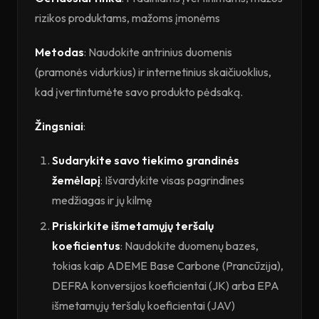
rizikos produktams, mažoms įmonėms
Metodas
: Naudokite antrinius duomenis
(pramonės vidurkius) ir internetinius skaičiuoklius,
kad įvertintumėte savo produkto pėdsaką.
Žingsniai
:
Sudarykite savo tiekimo grandinės
žemėlapį
: Išvardykite visas pagrindines
medžiagas ir jų kilmę
Priskirkite išmetamųjų teršalų
koeficientus
: Naudokite duomenų bazes,
tokias kaip ADEME Base Carbone (Prancūzija),
DEFRA konversijos koeficientai (JK) arba EPA
išmetamųjų teršalų koeficientai (JAV)