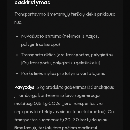
paskirstymas
Transportavimo išmetamųjų teršalų kiekis priklauso
nuo:
Nuvažiuoto atstumo (tiekimas iš Azijos,
palyginti su Europa)
Transporto rūšies (oro transportas, palyginti su
jūrų transportu, palyginti su geležinkeliu)
Paskutinės mylios pristatymo vartotojams
Pavyzdys
: 5 kg produkto gabenimas iš Šanchajaus
į Hamburgą konteineriniu laivu sugeneruoja
maždaug 0,15 kg CO2e (jūrų transportas yra
nepaprastai efektyvus vienai tonai-kilometrui). Oro
transportas sugeneruotų 20–30 kartų daugiau
išmetamųjų teršalų tam pačiam maršrutui.