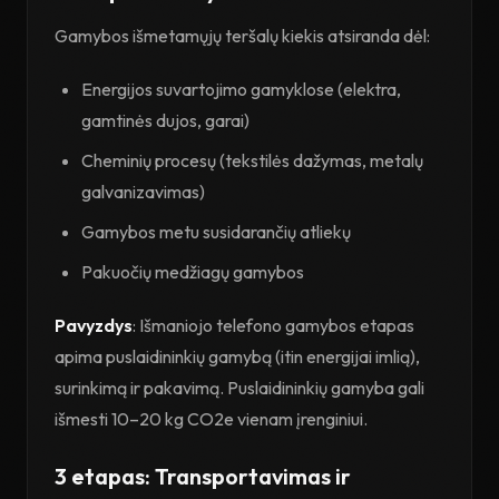
Gamybos išmetamųjų teršalų kiekis atsiranda dėl:
Energijos suvartojimo gamyklose (elektra,
gamtinės dujos, garai)
Cheminių procesų (tekstilės dažymas, metalų
galvanizavimas)
Gamybos metu susidarančių atliekų
Pakuočių medžiagų gamybos
Pavyzdys
: Išmaniojo telefono gamybos etapas
apima puslaidininkių gamybą (itin energijai imlią),
surinkimą ir pakavimą. Puslaidininkių gamyba gali
išmesti 10–20 kg CO2e vienam įrenginiui.
3 etapas: Transportavimas ir