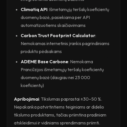
Climatiq API
: Išmetamųjų teršalų koeficientų
duomenų bazė, pasiekiama per API
automatizuotiems skaičiavimams
Carbon Trust Footprint Calculator
:
Nemokamas internetinis įrankis pagrindiniams
produkto pėdsakams
ADEME Base Carbone
: Nemokama
Prancūzijos išmetamųjų teršalų koeficientų
duomenų bazė (daugiau nei 23 000
koeficientų)
Apribojimai
: Tikslumas paprastai ±30–50 %.
Nepakanka patvirtintiems teiginiams ar didelio
tikslumo produktams, tačiau priimtina pradiniam
atskleidimui ir vidiniams sprendimams priimti.