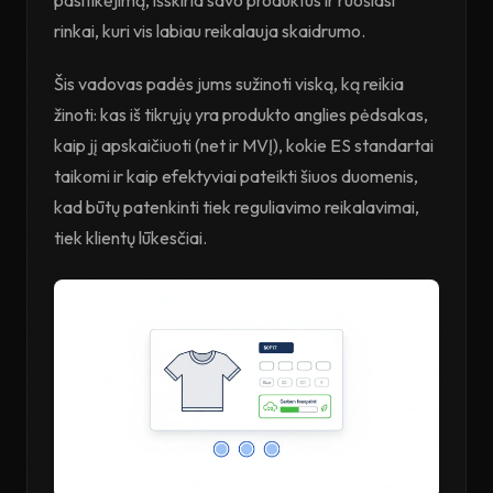
pasitikėjimą, išskiria savo produktus ir ruošiasi
rinkai, kuri vis labiau reikalauja skaidrumo.
Šis vadovas padės jums sužinoti viską, ką reikia
žinoti: kas iš tikrųjų yra produkto anglies pėdsakas,
kaip jį apskaičiuoti (net ir MVĮ), kokie ES standartai
taikomi ir kaip efektyviai pateikti šiuos duomenis,
kad būtų patenkinti tiek reguliavimo reikalavimai,
tiek klientų lūkesčiai.