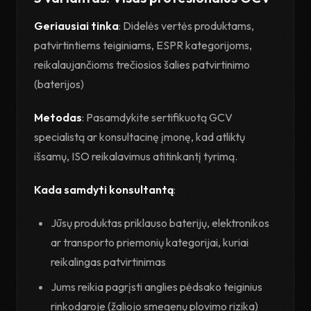
Geriausiai tinka
: Didelės vertės produktams,
patvirtintiems teiginiams, ESPR kategorijoms,
reikalaujančioms trečiosios šalies patvirtinimo
(baterijos)
Metodas
: Pasamdykite sertifikuotą GCV
specialistą ar konsultacinę įmonę, kad atliktų
išsamų, ISO reikalavimus atitinkantį tyrimą.
Kada samdyti konsultantą
:
Jūsų produktas priklauso baterijų, elektronikos
ar transporto priemonių kategorijai, kuriai
reikalingas patvirtinimas
Jums reikia pagrįsti anglies pėdsako teiginius
rinkodaroje (žaliojo smegenų plovimo rizika)