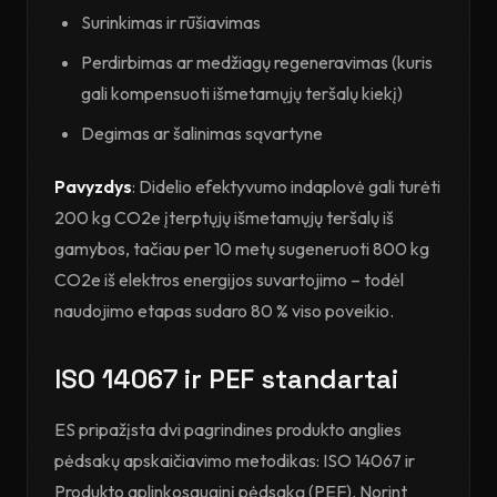
Surinkimas ir rūšiavimas
Perdirbimas ar medžiagų regeneravimas (kuris
gali kompensuoti išmetamųjų teršalų kiekį)
Degimas ar šalinimas sąvartyne
Pavyzdys
: Didelio efektyvumo indaplovė gali turėti
200 kg CO2e įterptųjų išmetamųjų teršalų iš
gamybos, tačiau per 10 metų sugeneruoti 800 kg
CO2e iš elektros energijos suvartojimo – todėl
naudojimo etapas sudaro 80 % viso poveikio.
ISO 14067 ir PEF standartai
ES pripažįsta dvi pagrindines produkto anglies
pėdsakų apskaičiavimo metodikas: ISO 14067 ir
Produkto aplinkosauginį pėdsaką (PEF). Norint