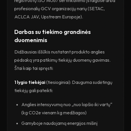
registruotų ISO 14067 sertifikavimo įstaigose arba
profesionalių GCV organizacijų narių (SETAC,
ACLCA JAV, Upstream Europoje).
Darbas su tiekimo grandinės
duomenimis
Didžiausias iššūkis nustatant produkto anglies
pėdsaką yra patikimų tiekėjų duomenų gavimas.
Štai kaip tai spręsti:
1 lygio tiekėjai
(tiesioginiai): Dauguma sudėtingų
tiekėjų gali pateikti:
Anglies intensyvumą nuo „nuo lopšio iki vartų“
(kg CO2e vienam kg medžiagos)
Gamyboje naudojamą energijos mišinį