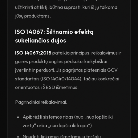
užtikrinti atitiktį, būtina suprasti, kuri iš jų taikoma
jūsų produktams.
ISO 14067: Šiltnamio efektą
sukeliančios dujos
ISO 14067:2018
pateikia principus, reikalavimus ir
gaires produktų anglies pėdsakui kiekybiškai
įvertinti ir perduoti. Jis pagrįstas platesniais GCV
standartais (ISO 14040/14044), tačiau konkrečiai
orientuotas į ŠESD išmetimus.
Pagrindiniai reikalavimai:
Apibrėžti sistemos ribas (nuo „nuo lopšio iki
vartų“ arba „nuo lopšio iki kapo“)
Naudoti tinkamus išmetamųjų teršalų