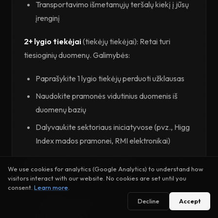
Transportavimo išmetamųjų teršalų kiekį į jūsų
įrenginį
2+ lygio tiekėjai
(tiekėjų tiekėjai): Retai turi
tiesioginių duomenų. Galimybės:
Paprašykite 1 lygio tiekėjų perduoti užklausas
Naudokite pramonės vidutinius duomenis iš
duomenų bazių
Dalyvaukite sektoriaus iniciatyvose (pvz., Higg
Index mados pramonei, RMI elektronikai)
Duomenų kokybės hierarchija
(nuo geriausios iki
We use cookies for analytics (Google Analytics) to understand how
blogiausios):
visitors interact with our website. No cookies are set until you
consent.
Learn more
.
Produkto specifiniai duomenys iš tiekėjo
Decline
Accept
patvirtinto GCV