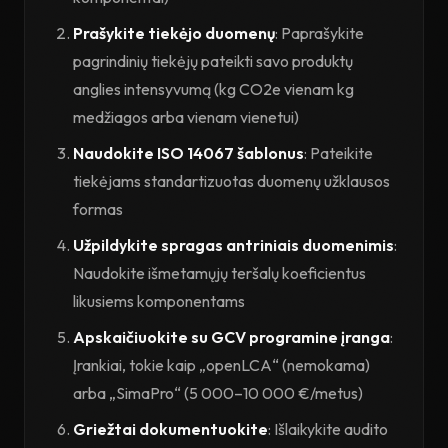
Prašykite tiekėjo duomenų
: Paprašykite
pagrindinių tiekėjų pateikti savo produktų
anglies intensyvumą (kg CO2e vienam kg
medžiagos arba vienam vienetui)
Naudokite ISO 14067 šablonus
: Pateikite
tiekėjams standartizuotas duomenų užklausos
formas
Užpildykite spragas antriniais duomenimis
:
Naudokite išmetamųjų teršalų koeficientus
likusiems komponentams
Apskaičiuokite su GCV programine įranga
:
Įrankiai, tokie kaip „openLCA“ (nemokama)
arba „SimaPro“ (5 000–10 000 €/metus)
Griežtai dokumentuokite
: Išlaikykite audito