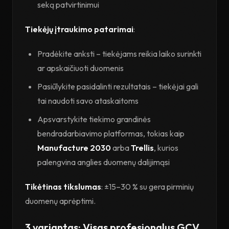
seką patvirtinimui
Tiekėjų įtraukimo patarimai
:
Pradėkite anksti – tiekėjams reikia laiko surinkti
ar apskaičiuoti duomenis
Pasiūlykite pasidalinti rezultatais – tiekėjai gali
tai naudoti savo ataskaitoms
Apsvarstykite tiekimo grandinės
bendradarbiavimo platformas, tokias kaip
Manufacture 2030
arba
Trellis
, kurios
palengvina anglies duomenų dalijimąsi
Tikėtinas tikslumas
: ±15–30 % su gera pirminių
duomenų aprėptimi.
3 variantas: Visas profesionalus GCV