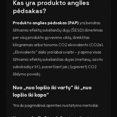
Kas yra produkto anglies
pėdsakas?
Produkto anglies pėdsakas (PAP)
yra bendras
šiltnamio efektą sukeliančių dujų (ŠESD) išmetimas
per visą produkto gyvavimo ciklą, išreikštas
kilogramais arba tonomis CO2 ekvivalento (CO2e).
„Ekvivalento“ dalis yra labai svarbi – ji apima visas
šiltnamio efektą sukeliančias dujas (metaną, azoto
suboksidą ir kt.), paverčiant jas į lygiavertį CO2
šildymo poveikį.
Nuo „nuo lopšio iki vartų“ iki „nuo
lopšio iki kapo“
Yra du pagrindiniai apimties nustatymo metodai: