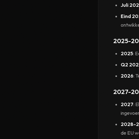
Juli 20
Eind 2
ontwikk
2025-20
2025
: 
Q2 202
2026
: 
2027-20
2027
: 
ingevoe
2028-
de EU w