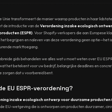
 Unie transformeert de manier waarop producten in haar lidstat
t de introductie van de
Verordening inzake ecologisch ontwe
producten (ESPR)
. Voor Shopify-verkopers die aan Europese kl
s het begrijpen en naleven van deze verordening geen optie—het is
durende markttoegang.
gebreide gids behandelen we alles wat u moet weten over EU ESPR
at het betekent voor uw bedrijf, belangrijke deadlines en concr
e zorgen dat u voorbereid bent.
 de EU ESPR-verordening?
ning inzake ecologisch ontwerp voor duurzame producten 
e EU-wetgeving die is ontworpen om producten duurzamer, circu