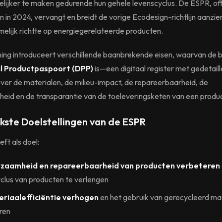
delijker te maken gedurende hun gehele levenscyclus. De ESPR, off
n 2024, vervangt en breidt de vorige Ecodesign-richtlijn aanzienli
melijk richtte op energiegerelateerde producten.
ing introduceert verschillende baanbrekende eisen, waarvan de b
al Productpaspoort (DPP)
is—een digitaal register met gedetail
over de materialen, de milieu-impact, de repareerbaarheid, de
heid en de transparantie van de toeleveringsketen van een produc
jkste Doelstellingen van de ESPR
ft als doel:
zaamheid en repareerbaarheid van producten verbeteren
clus van producten te verlengen
riaalefficiëntie verhogen
en het gebruik van gerecycleerd ma
ren