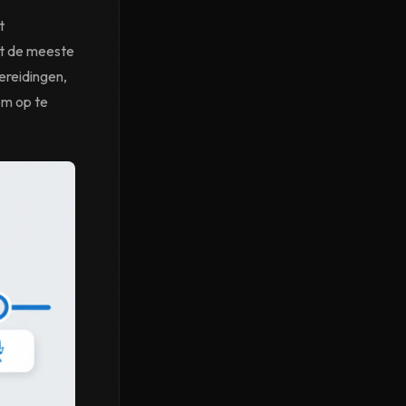
t
it de meeste
ereidingen,
om op te