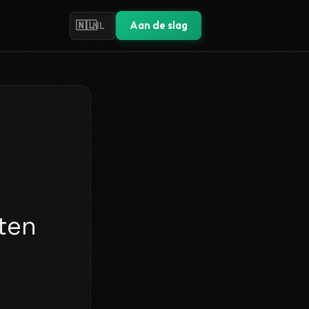
🇳🇱
Aan de slag
NL
ten