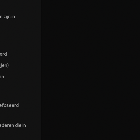
zijn in
eerd
ijen)
en
gefaseerd
ederen die in