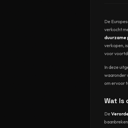
De Europese
verkocht me
duurzame 
verkopen, i
voor voort
In deze uit
waaronder w
om ervoor t
Wat Is
De
Verorde
baanbrekend