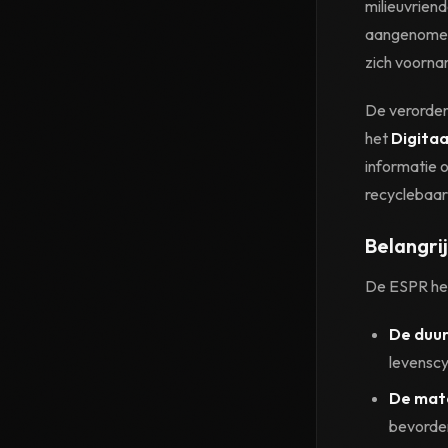
milieuvrien
aangenomen i
zich voorna
De verorden
het
Digita
informatie 
recyclebaar
Belangri
De ESPR hee
De duur
levenscy
De mate
bevorde