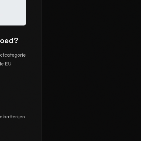
loed?
uctcategorie
 de EU
e batterijen