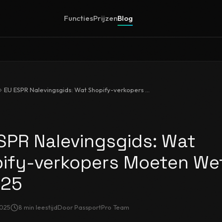
Functies
Prijzen
Blog
EU ESPR Nalevingsgids: Wat Shopify-verkopers Moeten Weten in 2025
SPR Nalevingsgids: Wat
ify-verkopers Moeten We
025
2025
8
min leestijd
Door
PassportPro Team