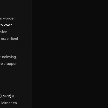
en worden
rp voor
anten
 essentieel
-naleving,
ete stappen
(ESPR)
is
lairder en