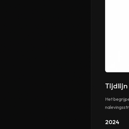
Tijdlij
Het begrijp
nalevingsst
2024