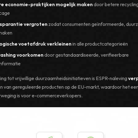
ire economie-praktijken mogelijk maken
door betere recyclin
icage
sparantie vergroten
zodat consumenten geïnformeerde, duur
maken
ogische voetafdruk verkleinen
in alle productcategorieën
ashing voorkomen
door gestandaardiseerde, verifieerbare
informatie
ling tot vrijwillige duurzaamheidsinitiatieven is ESPR-naleving
verp
n van gereguleerde producten op de EU-markt, waardoor het een
rweging is voor e-commerceverkopers.