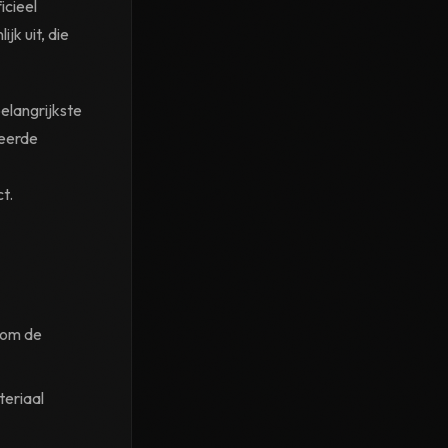
icieel
jk uit, die
elangrijkste
leerde
t.
om de
teriaal