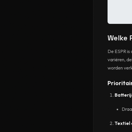
Welke 
De ESPR is 
variëren, d
worden verk
Priorita
Batteri
Draag
Textiel