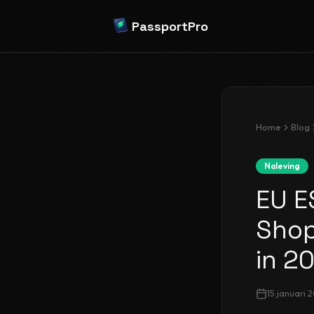
PassportPro
Home
Blog
Naleving
EU E
Shop
in 2
15 januari 