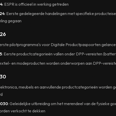
24
: ESPR is officieel in werking getreden
024
: Eerste gedelegeerde handelingen met specifieke producteisen 
eling gegaan
26
Eerste pilotprogramma's voor Digitale Productpaspoorten gelanc
5
: Eerste productcategorieën vallen onder DPP-vereisten (batter
Textiel- en modeproducten worden onderworpen aan DPP-vereist
30
Elektronica, meubels en aanvullende productcategorieën worden 
rd
2030
: Geleidelijke uitbreiding om het merendeel van de fysieke go
orden verkocht te dekken