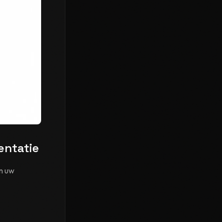
entatie
an uw