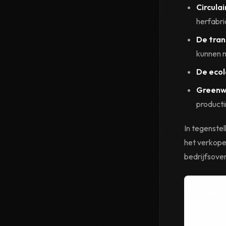
Circula
herfabr
De tran
kunnen 
De ecol
Greenw
product
In tegenstel
het verkope
bedrijfsove