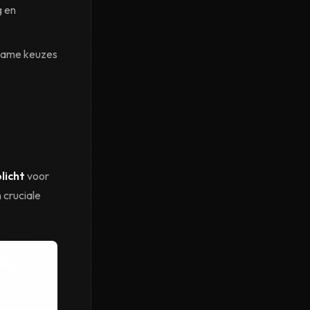
g en
zame keuzes
licht
voor
 cruciale