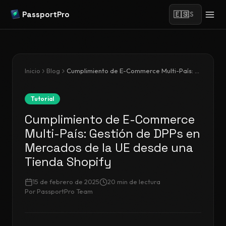
PassportPro
🇪🇸
ES
Inicio
Blog
Cumplimiento de E-Commerce Multi-País: Gestión de DPPs en Mercados de la UE desde una Tienda Shopify
Tutorial
Cumplimiento de E-Commerce
Multi-País: Gestión de DPPs en
Mercados de la UE desde una
Tienda Shopify
15 de febrero de 2025
20
min de lectura
Por
PassportPro Team