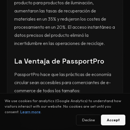
producto para productos de iluminación,
aumentaron las tasas de recuperación de
materiales en un 35% y redujeron los costes de
procesamiento en un 20%. El acceso instantáneo a
datos precisos del producto eliminó la
incertidumbre en las operaciones de reciclaje.
La Ventaja de PassportPro
PassportPro hace que las prácticas de economía
circular sean accesibles para comerciantes de e-
commerce de todos los tamaños:
We use cookies for analytics (Google Analytics) to understand how
Implementación Sencilla
visitors interact with our website. No cookies are set until you
consent.
Learn more
.
Integración perfecta con Shopify
sin
Decline
Accept
necesidad de codificación