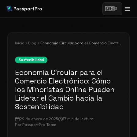
PassportPro
🇪🇸
ES
Inicio
Blog
Economía Circular para el Comercio Electrónico: Cómo los Minoristas Online Pueden Liderar el Cambio hacia la Sostenibilidad
Sostenibilidad
Economía Circular para el
Comercio Electrónico: Cómo
los Minoristas Online Pueden
Liderar el Cambio hacia la
Sostenibilidad
29 de enero de 2025
17
min de lectura
Por
PassportPro Team